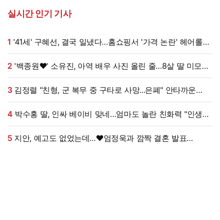
실시간 인기 기사
1
'41세' 구혜선, 결국 일냈다…홈쇼핑서 '가격 논란' 헤어롤
대박, 무려 '3만 장' 돌파 [엑's 이슈]
2
'백종원♥' 소유진, 아역 배우 사진 올린 줄…8살 딸 미모
대박, 연예인 시켜도 되겠어 [★해시태그]
3
김정렬 "친형, 군 복무 중 구타로 사망...은폐" 안타까운
가족사 (데이앤나잇)[전일야화]
4
박수홍 딸, 인싸 베이비 맞네…엄마도 놀란 친화력 "인생
N회차"
5
지안, 예고도 없었는데…♥엄정욱과 깜짝 결혼 발표
"짧지만 깊은 연애, 확신 들었다" [전문]