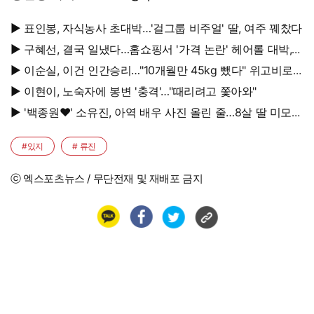
▶ 표인봉, 자식농사 초대박…'걸그룹 비주얼' 딸, 여주 꿰찼다
▶ 구혜선, 결국 일냈다…홈쇼핑서 '가격 논란' 헤어롤 대박,
무려 '3만 장' 돌파
▶ 이순실, 이건 인간승리…"10개월만 45kg 뺐다" 위고비로
대박, 몰라보게 달라졌다
▶ 이현이, 노숙자에 봉변 '충격'…"때리려고 쫓아와"
▶ '백종원♥' 소유진, 아역 배우 사진 올린 줄…8살 딸 미모
대박, 연예인 시켜도 되겠어
#있지
# 류진
ⓒ 엑스포츠뉴스 / 무단전재 및 재배포 금지