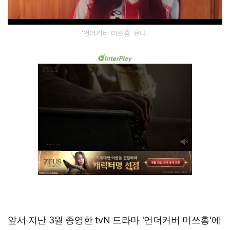
'언더커버 미쓰홍' 유나.
앞서 지난 3월 종영한 tvN 드라마 '언더커버 미쓰홍'에