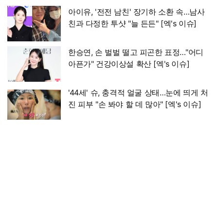
아이유, '전전 남친' 장기하 소환 속…남사
친과 다정한 투샷 "늘 든든" [엑's 이슈]
한승연, 손 벌벌 떨고 피곤한 표정…"어디
아픈가" 건강이상설 확산 [엑's 이슈]
'44세' 슈, 충격적 얼굴 상태…눈에 띄게 처
진 피부 "손 봐야 할 데 많아" [엑's 이슈]