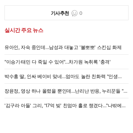
기사추천
0
실시간 주요 뉴스
유아인, 자숙 중인데…남성과 대놓고 '볼뽀뽀' 스킨십 화제
"이승기·태민 다 죽일 수 있어"…차가원 녹취록 '충격'
박수홍 딸, 인싸 베이비 맞네…엄마도 놀란 친화력 "인생
N회차"
장윤정, 영상 하나 올렸을 뿐인데…난리난 반응, 누리꾼들 "더
예뻐졌네요" 술렁
'김구라 아들' 그리, '17억 빚' 친엄마 홀로 챙겼다…"나밖에
없어, 연락 꾸준히 하는 중"