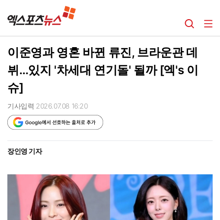
이준영과 영혼 바뀐 류진, 브라운관 데
뷔…있지 '차세대 연기돌' 될까 [엑's 이
슈]
기사입력 2026.07.08 16:20
장인영 기자