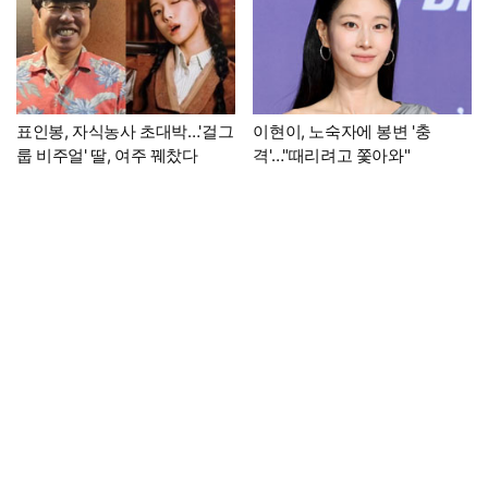
표인봉, 자식농사 초대박…'걸그
이현이, 노숙자에 봉변 '충
룹 비주얼' 딸, 여주 꿰찼다
격'…"때리려고 쫓아와"