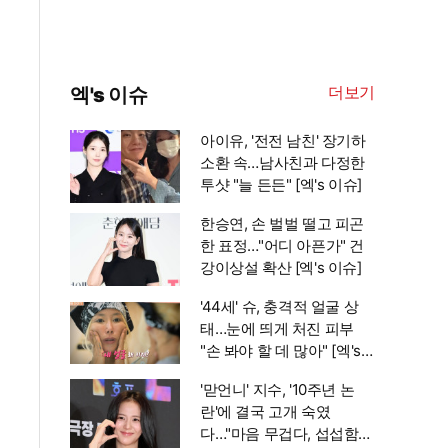
더보기
엑's 이슈
아이유, '전전 남친' 장기하
소환 속…남사친과 다정한
투샷 "늘 든든" [엑's 이슈]
한승연, 손 벌벌 떨고 피곤
한 표정…"어디 아픈가" 건
강이상설 확산 [엑's 이슈]
'44세' 슈, 충격적 얼굴 상
태…눈에 띄게 처진 피부
"손 봐야 할 데 많아" [엑's
이슈]
'맏언니' 지수, '10주년 논
란'에 결국 고개 숙였
다…"마음 무겁다, 섭섭함