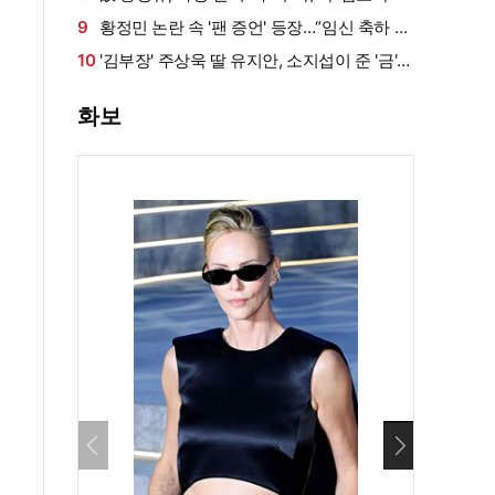
묵직한 존재감
9
황정민 논란 속 '팬 증언' 등장…“임신 축하 전
화·남편과 식사도”
10
'김부장' 주상욱 딸 유지안, 소지섭이 준 '금'
방치했다…"비누인 줄"
화보