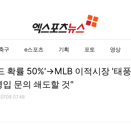
축구
e스포츠
기획
포토
영상
 확률 50%'→MLB 이적시장 '태
입 문의 쇄도할 것"
7.08 07:48