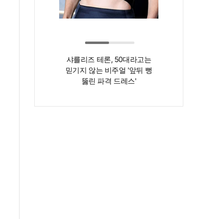
샤를리즈 테론, 50대라고는
‘인간 명화’ 김지
믿기지 않는 비주얼 '앞뒤 뻥
존재감은 확실…
뚫린 파격 드레스'