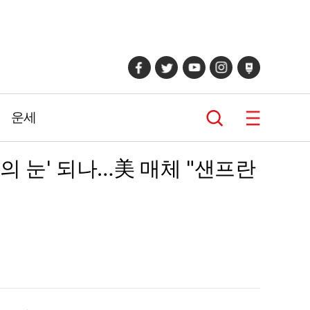
운세
풍의 눈' 되나…美 매체 "샌프란