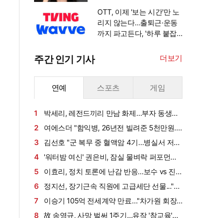
안겨" [엑's 이슈]
OTT, 이제 '보는 시간'만 노
리지 않는다…출퇴근·운동
까지 파고든다, '하루 붙잡
기' 경쟁 [엑's 초점]
더보기
주간 인기 기사
연예
스포츠
게임
1
박세리, 레전드끼리 만남 화제…부자 동생에
게 밥 샀다가 '반전'
2
여에스더 "함익병, 26년전 빌려준 5천만원...
그덕에 사업 시작" (동상이몽2)[종합]
3
김선호 "군 복무 중 혈액암 4기…병실서 저만
살아남았다" (내 남은 연애)
4
'워터밤 여신' 권은비, 잠실 물벼락 퍼포먼스
'후끈'…두산 승리요정 등극
5
이효리, 정치 토론에 난감 반응…보수 vs 진
보 사연에 "빠지면 안 될까요?"
6
정지선, 장기근속 직원에 고급세단 선물..."차
부담되면 명품백도 가능" (사당귀)[전일야화]
7
이승기 105억 전세계약 만료…"차가원 회장,
보증금 안 주면 법적 조치"
8
故 송영규, 사망 벌써 1주기…유작 '참교육'서