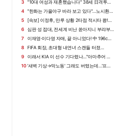
발→6G 연속 안타 상승세…시즌 타율 0.303
3
"10대 여성과 재혼했습니다" 38세 日격투기
스타, 충격의 재혼 발표…2주 만에 동거→반 년
4
"한화는 가을야구 바라 보고 있다"…노시환의
만에 결혼, "뭐하는 거야?" 일본서도 시끌
짧고 굵은 각오, 푹 쉬고 5위 도약 겨냥
5
[속보] 이정후, 만루 상황 2타점 적시타 쾅!…
볼넷→안타로 '펄펄', 6G 연속 안타 생산
6
심판 성 접대, 전세계 비난 쏟아지니 부랴부
랴?…대한축구협회 사과문 공식 발표 "전세계
7
이재영·이다영 자매, 끝 아니었다! 中 196cm
축구 관계자 여러분께 사과" [오피셜]
국대+쿠바 스타까지 싹쓸이…창단 1년 만에 유
8
FIFA 회장, 초대형 내연녀 스캔들 터졌
럽 정조준
다…"UEFA 사무총장 시절, 승진 특혜+MBA 학
9
이래서 KIA 이 선수 기다렸나…"아마추어 같
비"→"관계 들통나자 거액 퇴직금" (英 텔레그래
은 생각하면 또 힘들어" 베테랑 안방마님의 진심
10
'새벽 기상→막노동' 그래도 버텼는데…'프로
프)
어린 조언
눈앞' 호주 럭비 MVP, 경기 중 대형 사고→척수
부상으로 수술대