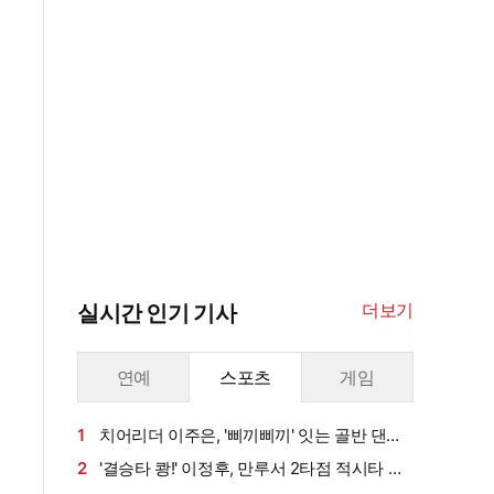
더보기
실시간 인기 기사
연예
스포츠
게임
1
치어리더 이주은, '삐끼삐끼' 잇는 골반 댄
스…섹시미 치사량
2
'결승타 쾅!' 이정후, 만루서 2타점 적시타 폭