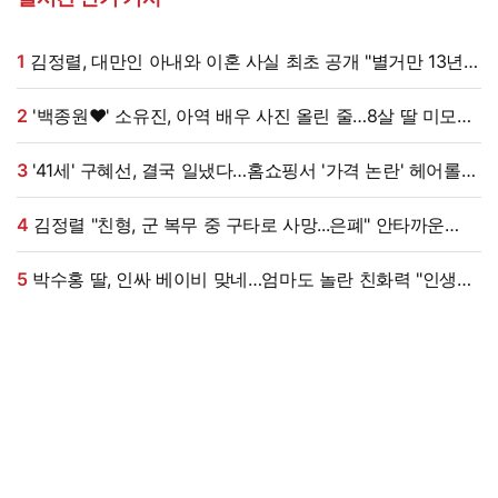
1
김정렬, 대만인 아내와 이혼 사실 최초 공개 "별거만 13년"
(데이앤나잇)
2
'백종원♥' 소유진, 아역 배우 사진 올린 줄…8살 딸 미모
대박, 연예인 시켜도 되겠어 [★해시태그]
3
'41세' 구혜선, 결국 일냈다…홈쇼핑서 '가격 논란' 헤어롤
대박, 무려 '3만 장' 돌파 [엑's 이슈]
4
김정렬 "친형, 군 복무 중 구타로 사망...은폐" 안타까운
가족사 (데이앤나잇)[전일야화]
5
박수홍 딸, 인싸 베이비 맞네…엄마도 놀란 친화력 "인생
N회차"