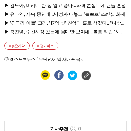
초토화
▶ 김도아, 비키니 한 장 입고 승마…파격 콘셉트에 팬들 혼절
▶ 유아인, 자숙 중인데…남성과 대놓고 '볼뽀뽀' 스킨십 화제
▶ '김구라 아들' 그리, '17억 빚' 친엄마 홀로 챙겼다…"나밖에
없어, 연락 꾸준히 하는 중"
▶ 홍진영, 수산시장 갔는데 몸매만 보이네…볼륨 라인 '시선
강탈'
#붉은사막
# 펄어비스
ⓒ 엑스포츠뉴스 / 무단전재 및 재배포 금지
기사추천
0