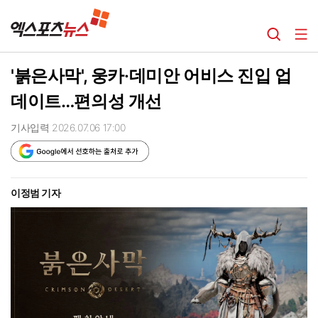
'붉은사막', 웅카·데미안 어비스 진입 업
데이트…편의성 개선
기사입력 2026.07.06 17:00
이정범 기자