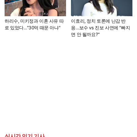
하리수, 미키정과 이혼 사유 따
이효리, 정치 토론에 난감 반
로 있었다…"30억 때문 아냐"
응…보수 vs 진보 사연에 "빠지
면 안 될까요?"
실시간 인기 기사