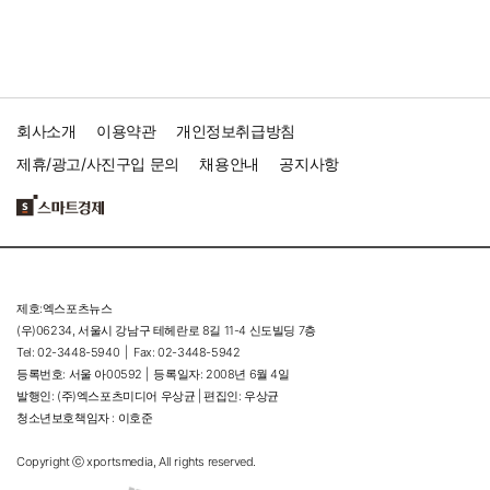
회사소개
이용약관
개인정보취급방침
제휴/광고/사진구입 문의
채용안내
공지사항
제호:엑스포츠뉴스
(우)06234, 서울시 강남구 테헤란로 8길 11-4 신도빌딩 7층
Tel: 02-3448-5940 |
Fax: 02-3448-5942
등록번호: 서울 아00592 |
등록일자: 2008년 6월 4일
발행인: (주)엑스포츠미디어 우상균 | 편집인: 우상균
청소년보호책임자 : 이호준
Copyright ⓒ xportsmedia, All rights reserved.