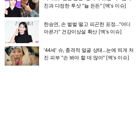
친과 다정한 투샷 "늘 든든" [엑's 이슈]
한승연, 손 벌벌 떨고 피곤한 표정…"어디
아픈가" 건강이상설 확산 [엑's 이슈]
'44세' 슈, 충격적 얼굴 상태…눈에 띄게 처
진 피부 "손 봐야 할 데 많아" [엑's 이슈]