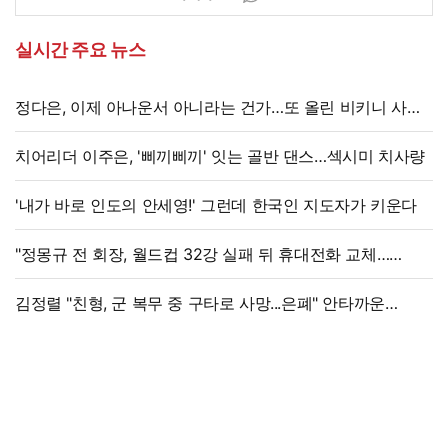
실시간 주요 뉴스
정다은, 이제 아나운서 아니라는 건가…또 올린 비키니 사진,
과감 반전 매력
치어리더 이주은, '삐끼삐끼' 잇는 골반 댄스…섹시미 치사량
'내가 바로 인도의 안세영!' 그런데 한국인 지도자가 키운다
"정몽규 전 회장, 월드컵 32강 실패 뒤 휴대전화 교체…
출국금지 조치도"
김정렬 "친형, 군 복무 중 구타로 사망...은폐" 안타까운
가족사