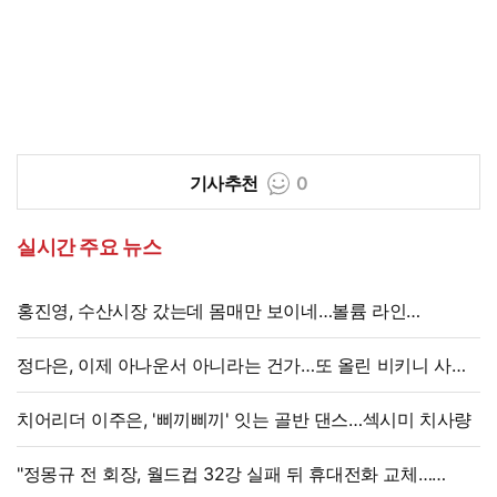
기사추천
0
실시간 주요 뉴스
홍진영, 수산시장 갔는데 몸매만 보이네…볼륨 라인
'시선강탈'
정다은, 이제 아나운서 아니라는 건가…또 올린 비키니 사진,
과감 반전 매력
치어리더 이주은, '삐끼삐끼' 잇는 골반 댄스…섹시미 치사량
"정몽규 전 회장, 월드컵 32강 실패 뒤 휴대전화 교체…