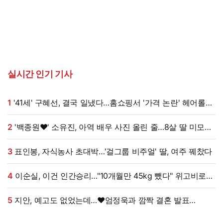
실시간 인기 기사
1
'41세' 구혜선, 결국 일냈다…홈쇼핑서 '가격 논란' 헤어롤
대박, 무려 '3만 장' 돌파 [엑's 이슈]
2
'백종원♥' 소유진, 아역 배우 사진 올린 줄…8살 딸 미모
대박, 연예인 시켜도 되겠어 [★해시태그]
3
표인봉, 자식농사 초대박…'걸그룹 비주얼' 딸, 여주 꿰찼다
4
이순실, 이건 인간승리…"10개월만 45kg 뺐다" 위고비로
대박, 몰라보게 달라졌다 (동치미쇼)
5
지안, 예고도 없었는데…♥엄정욱과 깜짝 결혼 발표
"짧지만 깊은 연애, 확신 들었다" [전문]