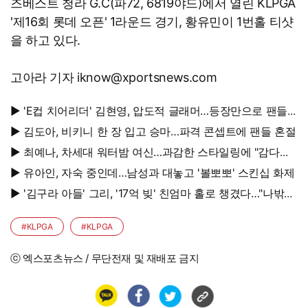
즈베스트 청라 G.C(파72, 6819야드)에서 열린 KLPGA
'제16회 롯데 오픈' 1라운드 경기, 황유민이 1번홀 티샷
을 하고 있다.
고아라 기자 iknow@xportsnews.com
▶ 'E컵 치어리더' 김현영, 압도적 글래머…등장만으로 팬들
초토화
▶ 김도아, 비키니 한 장 입고 승마…파격 콘셉트에 팬들 혼절
▶ 최예나, 차세대 워터밤 여신…과감한 스타일링에 "감다살"
반응 폭발
▶ 유아인, 자숙 중인데…남성과 대놓고 '볼뽀뽀' 스킨십 화제
▶ '김구라 아들' 그리, '17억 빚' 친엄마 홀로 챙겼다…"나밖에
없어, 연락 꾸준히 하는 중"
#KLPGA
#KLPGA
ⓒ 엑스포츠뉴스 / 무단전재 및 재배포 금지