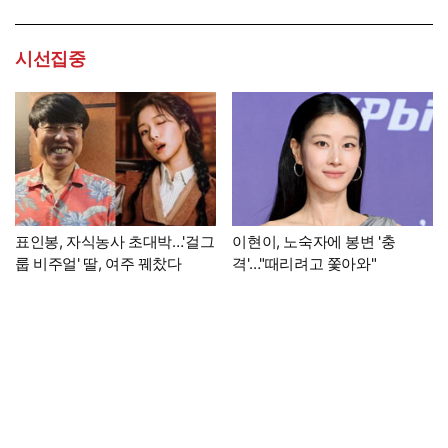
시선집중
표인봉, 자식농사 초대박…'걸그
이현이, 노숙자에 봉변 '충
룹 비주얼' 딸, 여주 꿰찼다
격'…"때리려고 쫓아와"