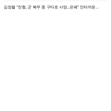
출국금지 조치도"
김정렬 "친형, 군 복무 중 구타로 사망...은폐" 안타까운
가족사