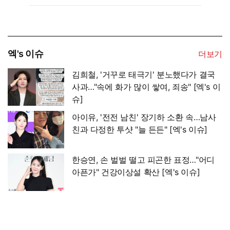
엑's 이슈
더보기
김희철, '거꾸로 태극기' 분노했다가 결국
사과…"속에 화가 많이 쌓여, 죄송" [엑's 이
슈]
아이유, '전전 남친' 장기하 소환 속…남사
친과 다정한 투샷 "늘 든든" [엑's 이슈]
한승연, 손 벌벌 떨고 피곤한 표정…"어디
아픈가" 건강이상설 확산 [엑's 이슈]