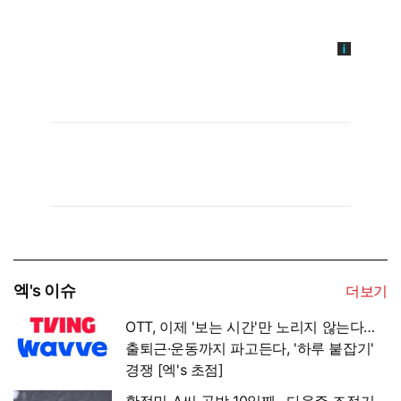
엑's 이슈
더보기
OTT, 이제 '보는 시간'만 노리지 않는다…
출퇴근·운동까지 파고든다, '하루 붙잡기'
경쟁 [엑's 초점]
황정민-A씨 공방 10일째…다음주 조정기