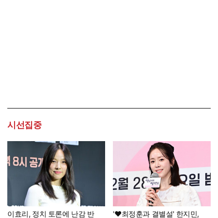
시선집중
이효리, 정치 토론에 난감 반
'♥최정훈과 결별설' 한지민,