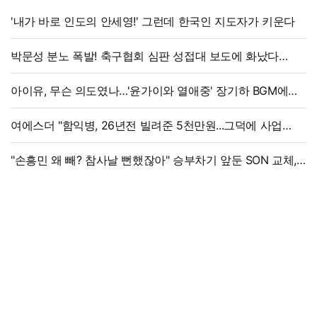
'내가 바로 인도의 안세영!' 그런데 한국인 지도자가 키운다
박문성 분노 폭발! 축구협회 심판 성접대 보도에 화났다
"국제 문제로 비화될 수 있어"
아이유, 무슨 의도였나…'윤가이와 열애중' 장기하 BGM에
의견분분
여에스더 "함익병, 26년전 빌려준 5천만원...그덕에 사업
시작"
"손흥민 왜 빼? 참사날 뻔했잖아" 승부차기 앞둔 SON 교체,
美 매체 혹평