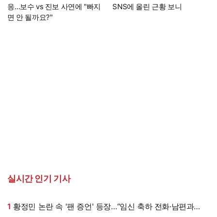
응…보수 vs 진보 사연에 "빠지
SNS에 올린 근황 보니
면 안 될까요?"
실시간 인기 기사
1
황정민 논란 속 '팬 증언' 등장…“임신 축하 전화·남편과