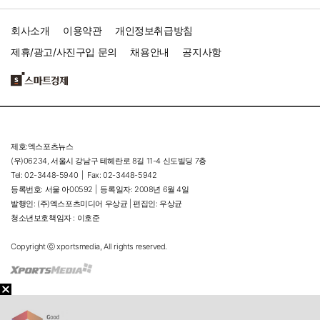
회사소개
이용약관
개인정보취급방침
제휴/광고/사진구입 문의
채용안내
공지사항
제호:엑스포츠뉴스
(우)06234, 서울시 강남구 테헤란로 8길 11-4 신도빌딩 7층
Tel: 02-3448-5940 |
Fax: 02-3448-5942
등록번호: 서울 아00592 |
등록일자: 2008년 6월 4일
발행인: (주)엑스포츠미디어 우상균 | 편집인: 우상균
청소년보호책임자 : 이호준
Copyright ⓒ xportsmedia, All rights reserved.