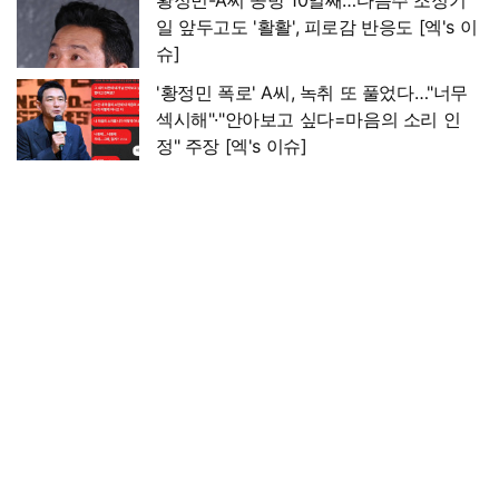
일 앞두고도 '활활', 피로감 반응도 [엑's 이
슈]
'황정민 폭로' A씨, 녹취 또 풀었다…"너무
섹시해"·"안아보고 싶다=마음의 소리 인
정" 주장 [엑's 이슈]