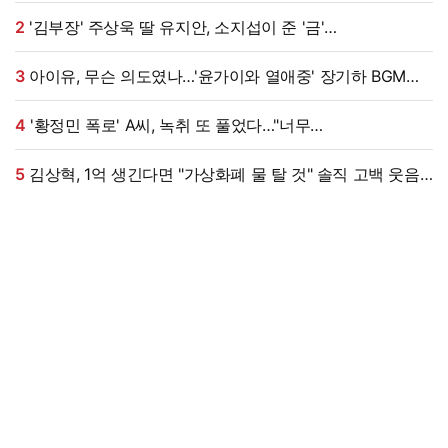
식사도”
2
'김부장' 주상욱 딸 유지안, 소지섭이 준 '금'
방치했다…"비누인 줄"
3
아이유, 무슨 의도였나…'윤가이와 열애중' 장기하 BGM에
의견분분 [엑's 이슈]
4
'황정민 폭로' A씨, 녹취 또 풀었다…"너무
섹시해"·"안아보고 싶다=마음의 소리 인정" 주장 [엑's 이슈]
5
김상혁, 1억 생긴다면 "가상화폐 물 탈 것" 솔직 고백 웃음
(신랑수업2)