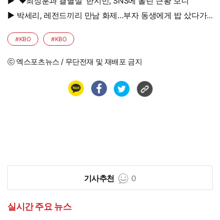
에 솜 넣는다?
▶ '♥최정훈과 결별설' 한지민, SNS에 올린 근황 보니
▶ 박세리, 레전드끼리 만남 화제…부자 동생에게 밥 샀다가
'반전'
#KBO
#KBO
ⓒ 엑스포츠뉴스 / 무단전재 및 재배포 금지
기사추천
0
실시간 주요 뉴스