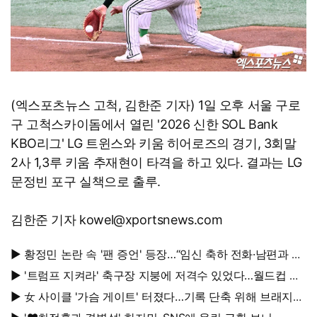
(엑스포츠뉴스 고척, 김한준 기자) 1일 오후 서울 구로
구 고척스카이돔에서 열린 '2026 신한 SOL Bank
KBO리그' LG 트윈스와 키움 히어로즈의 경기, 3회말
2사 1,3루 키움 추재현이 타격을 하고 있다. 결과는 LG
문정빈 포구 실책으로 출루.
김한준 기자 kowel@xportsnews.com
▶ 황정민 논란 속 '팬 증언' 등장…“임신 축하 전화·남편과 식
사도”
▶ '트럼프 지켜라' 축구장 지붕에 저격수 있었다…월드컵 결
승전 비화
▶ 女 사이클 '가슴 게이트' 터졌다…기록 단축 위해 브래지어