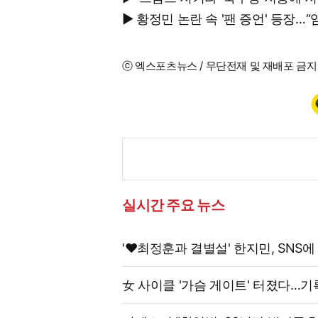
▶ 황정민 논란 속 '팬 증언' 등장
ⓒ 엑스포츠뉴스 / 무단전재 및 재배포 금지
실시간 주요 뉴스
'♥최정훈과 결별설' 한지민, SNS에
女 사이클 '가슴 게이트' 터졌다…기