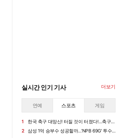
더보기
실시간 인기 기사
연예
스포츠
게임
1
한국 축구 대망신! 터질 것이 터졌다!…축구협
회 심판 성접대 사건, 축구종가 英 상륙→"나도
2
삼성 1억 승부수 성공할까…'NPB 69G' 투수