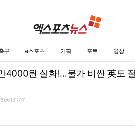
축구
e스포츠
기획
포토
영상
3만4000원 실화!…물가 비싼 英도
06.13 17:11