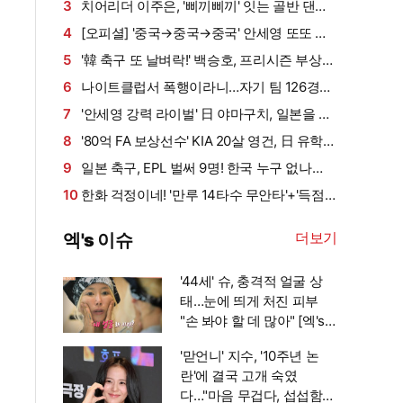
심판 될래", "합리적인 거래" 조롱 속출
의 당찬 포부 "타카다에 절대 지지 않겠다"
3
치어리더 이주은, '삐끼삐끼' 잇는 골반 댄
스…섹시미 치사량
4
[오피셜] '중국→중국→중국' 안세영 또또 죽
음의 대진!…해도 너무 한다, 복귀전도 '가시밭길'
5
'韓 축구 또 날벼락!' 백승호, 프리시즌 부상…
공식전 하루 앞두고 쓰러져→복귀 시점 불투명
6
나이트클럽서 폭행이라니…자기 팀 126경기
직접 베팅→8개월 출장 정지, 중징계 받고도 정
7
'안세영 강력 라이벌' 日 야마구치, 일본을 울
신 못 차렸다, 英 대표 FW, 재판 넘겨져
리다…"지진 피해 입은 이들에게 힘이 되는 경기
8
'80억 FA 보상선수' KIA 20살 영건, 日 유학이
하겠다" 세계선수권 2연패 도전
전환점 될까…"심리적으로 편해졌다"
9
일본 축구, EPL 벌써 9명! 한국 누구 없나
요?…日 국대 DF 도미야스, 크리스털 팰리스 입
10
한화 걱정이네! '만루 14타수 무안타'+'득점
단 [오피셜]
권 0.215' 문현빈 해결사 본능 되찾을까→'페문
더보기
엑's 이슈
강노채' 폭발력 열쇠
'44세' 슈, 충격적 얼굴 상
태…눈에 띄게 처진 피부
"손 봐야 할 데 많아" [엑's
이슈]
'맏언니' 지수, '10주년 논
란'에 결국 고개 숙였
다…"마음 무겁다, 섭섭함