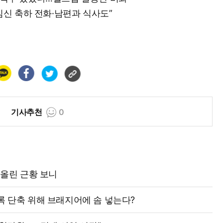
…“임신 축하 전화·남편과 식사도”
기사추천
0
 올린 근황 보니
록 단축 위해 브래지어에 솜 넣는다?