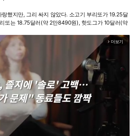
했지만, 그리 싸지 않았다. 소고기 부리또가 19.25달
부리또는 18.75달러(약 2만8490원), 핫도그가 10달러(약
더보기
arrow_forward_ios