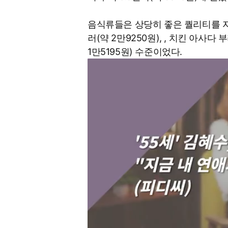
음식류들은 상당히 좋은 퀄리티를 자랑
러(약 2만9250원), , 치킨 아사다 
1만5195원) 수준이었다.