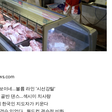
ws.com
 보이네…볼륨 라인 '시선강탈'
잇는 골반 댄스…섹시미 치사량
그런데 한국인 지도자가 키운다
 저격수 있었다…월드컵 결승전 비화