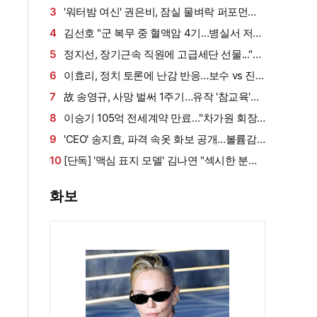
그덕에 사업 시작" (동상이몽2)[종합]
3
'워터밤 여신' 권은비, 잠실 물벼락 퍼포먼스
'후끈'…두산 승리요정 등극
4
김선호 "군 복무 중 혈액암 4기…병실서 저만
살아남았다" (내 남은 연애)
5
정지선, 장기근속 직원에 고급세단 선물..."차
부담되면 명품백도 가능" (사당귀)[전일야화]
6
이효리, 정치 토론에 난감 반응…보수 vs 진
보 사연에 "빠지면 안 될까요?"
7
故 송영규, 사망 벌써 1주기…유작 '참교육'서
묵직한 존재감
8
이승기 105억 전세계약 만료…"차가원 회장,
보증금 안 주면 법적 조치"
9
'CEO' 송지효, 파격 속옷 화보 공개…볼륨감·
라인 모두 '퍼펙트'
10
[단독] '맥심 표지 모델' 김나연 "섹시한 분들
만 찍는 줄...촬영 전날도 곱창" (인터뷰②)
화보