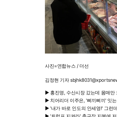
사진=연합뉴스 / 더선
김정현 기자 sbjhk8031@xportsne
▶ 홍진영, 수산시장 갔는데 몸매만
▶ 치어리더 이주은, '삐끼삐끼' 
▶ '내가 바로 인도의 안세영!' 
▶ '트럼프 지켜라' 축구장 지붕에