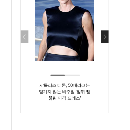
샤를리즈 테론, 50대라고는
‘인간 명화’ 김지
믿기지 않는 비주얼 '앞뒤 뻥
존재감은 확실…
뚫린 파격 드레스'