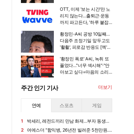
안겨" [엑's 이슈]
OTT, 이제 '보는 시간'만 노
리지 않는다…출퇴근·운동
까지 파고든다, '하루 붙잡
기' 경쟁 [엑's 초점]
황정민-A씨 공방 10일째…
다음주 조정기일 앞두고도
'활활', 피로감 반응도 [엑's
이슈]
'황정민 폭로' A씨, 녹취 또
풀었다…"너무 섹시해"·"안
아보고 싶다=마음의 소리
인정" 주장 [엑's 이슈]
더보기
주간 인기 기사
연예
스포츠
게임
1
박세리, 레전드끼리 만남 화제…부자 동생에
게 밥 샀다가 '반전'
2
여에스더 "함익병, 26년전 빌려준 5천만원...