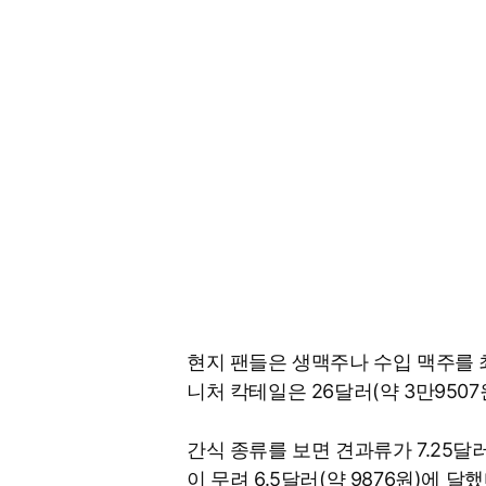
현지 팬들은 생맥주나 수입 맥주를 최대
니처 칵테일은 26달러(약 3만9507원
간식 종류를 보면 견과류가 7.25달러(
이 무려 6.5달러(약 9876원)에 달