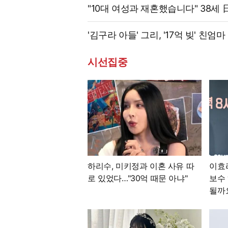
"10대 여성과 재혼했습니다" 38세
'김구라 아들' 그리, '17억 빚' 친
시선집중
하리수, 미키정과 이혼 사유 따
이효
로 있었다…"30억 때문 아냐"
보수 
될까요