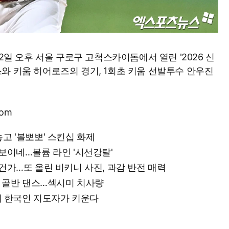
2일 오후 서울 구로구 고척스카이돔에서 열린 '2026 신
이글스와 키움 히어로즈의 경기, 1회초 키움 선발투수 안우진
com
놓고 '볼뽀뽀' 스킨십 화제
 보이네…볼륨 라인 '시선강탈'
 건가…또 올린 비키니 사진, 과감 반전 매력
잇는 골반 댄스…섹시미 치사량
그런데 한국인 지도자가 키운다