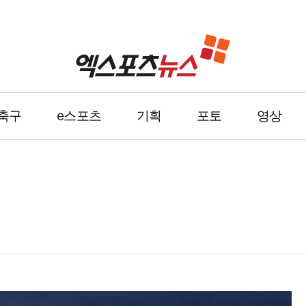
축구
e스포츠
기획
포토
영상
]