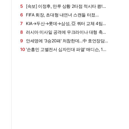
럽 정조준
눈앞' 호주 럭비 MVP, 경기 중 대형 사고→척수
5
[속보] 이정후, 만루 상황 2타점 적시타 쾅!…
부상으로 수술대
볼넷→안타로 '펄펄', 6G 연속 안타 생산
6
FIFA 회장, 초대형 내연녀 스캔들 터졌
다…"UEFA 사무총장 시절, 승진 특혜+MBA 학
7
KIA→두산→롯데→삼성, 亞 쿼터 교체 4팀째
비"→"관계 들통나자 거액 퇴직금" (英 텔레그래
나왔다…남은 일주일, '추가 퇴출자' 나올 가능성
8
러시아 미사일 공격에 우크라이나 대형 축구
프)
은?
장 부숴졌다…경기 하루 전 '지붕 뚫리고 관중석
9
안세영에 '3승20패' 처참한데…中 호언장담!
초토화', 2명 부상
"왕즈이·천위페이는 쌍보험"→15년 만의 세계선
10
'손흥민 고별전서 십자인대 파열' 매디슨, 1년
수권 金 노린다
만에 또 누웠다!…고관절 부상 재발로 재활 신세,
프리시즌 통째로 OUT