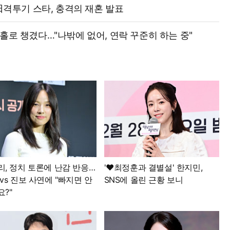
 日격투기 스타, 충격의 재혼 발표
엄마 홀로 챙겼다…"나밖에 없어, 연락 꾸준히 하는 중"
리, 정치 토론에 난감 반응…
'♥최정훈과 결별설' 한지민,
vs 진보 사연에 "빠지면 안
SNS에 올린 근황 보니
?"