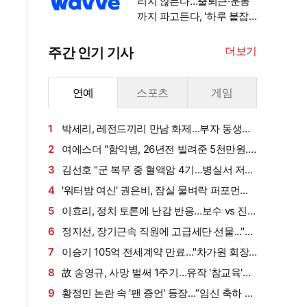
리지 않는다…출퇴근·운동
까지 파고든다, '하루 붙잡
기' 경쟁 [엑's 초점]
더보기
주간 인기 기사
연예
스포츠
게임
1
박세리, 레전드끼리 만남 화제…부자 동생에
게 밥 샀다가 '반전'
2
여에스더 "함익병, 26년전 빌려준 5천만원...
그덕에 사업 시작" (동상이몽2)[종합]
3
김선호 "군 복무 중 혈액암 4기…병실서 저만
살아남았다" (내 남은 연애)
4
'워터밤 여신' 권은비, 잠실 물벼락 퍼포먼스
'후끈'…두산 승리요정 등극
5
이효리, 정치 토론에 난감 반응…보수 vs 진
보 사연에 "빠지면 안 될까요?"
6
정지선, 장기근속 직원에 고급세단 선물..."차
부담되면 명품백도 가능" (사당귀)[전일야화]
7
이승기 105억 전세계약 만료…"차가원 회장,
보증금 안 주면 법적 조치"
8
故 송영규, 사망 벌써 1주기…유작 '참교육'서
묵직한 존재감
9
황정민 논란 속 '팬 증언' 등장…“임신 축하 전