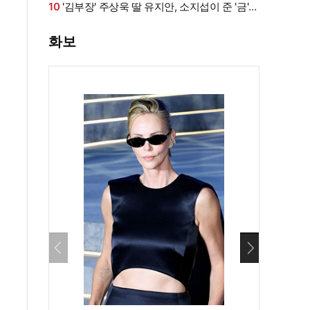
화·남편과 식사도”
10
'김부장' 주상욱 딸 유지안, 소지섭이 준 '금'
방치했다…"비누인 줄"
화보