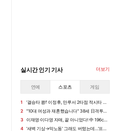
더보기
실시간 인기 기사
연예
스포츠
게임
1
'결승타 쾅!' 이정후, 만루서 2타점 적시타 폭
발→6G 연속 안타 상승세…시즌 타율 0.303
2
"10대 여성과 재혼했습니다" 38세 日격투기
스타, 충격의 재혼 발표…2주 만에 동거→반 년
3
이재영·이다영 자매, 끝 아니었다! 中 196cm
만에 결혼, "뭐하는 거야?" 일본서도 시끌
국대+쿠바 스타까지 싹쓸이…창단 1년 만에 유
4
'새벽 기상→막노동' 그래도 버텼는데…'프로