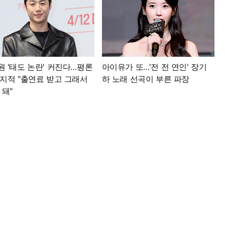
원 '태도 논란' 커진다…평론
아이유가 또…'전 전 연인' 장기
 지적 "출연료 받고 그래서
하 노래 선곡이 부른 파장
 돼"