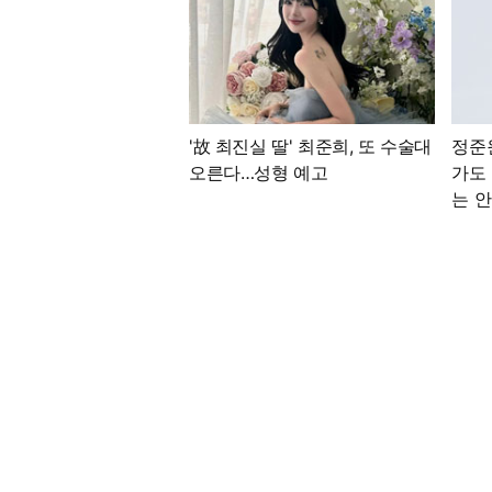
'故 최진실 딸' 최준희, 또 수술대
정준
오른다…성형 예고
가도
는 안