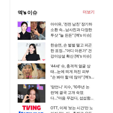
더보기
엑's 이슈
아이유, '전전 남친' 장기하
소환 속…남사친과 다정한
투샷 "늘 든든" [엑's 이슈]
한승연, 손 벌벌 떨고 피곤
한 표정…"어디 아픈가" 건
강이상설 확산 [엑's 이슈]
'44세' 슈, 충격적 얼굴 상
태…눈에 띄게 처진 피부
"손 봐야 할 데 많아" [엑's
이슈]
'맏언니' 지수, '10주년 논
란'에 결국 고개 숙였
다…"마음 무겁다, 섭섭함
안겨" [엑's 이슈]
OTT, 이제 '보는 시간'만 노