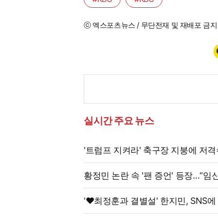
ⓒ 엑스포츠뉴스 / 무단전재 및 재배포 금지
실시간 주요 뉴스
'트럼프 지켜라' 축구장 지붕에 저
황정민 논란 속 '팬 증언' 등장…“임
'♥최정훈과 결별설' 한지민, SNS에