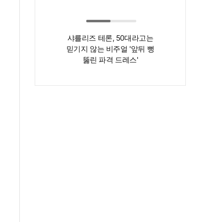
샤를리즈 테론, 50대라고는
‘인간 명화’ 김지
믿기지 않는 비주얼 '앞뒤 뻥
존재감은 확실…
뚫린 파격 드레스'