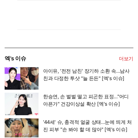
엑's 이슈
더보기
아이유, '전전 남친' 장기하 소환 속…남사
친과 다정한 투샷 "늘 든든" [엑's 이슈]
한승연, 손 벌벌 떨고 피곤한 표정…"어디
아픈가" 건강이상설 확산 [엑's 이슈]
'44세' 슈, 충격적 얼굴 상태…눈에 띄게 처
진 피부 "손 봐야 할 데 많아" [엑's 이슈]