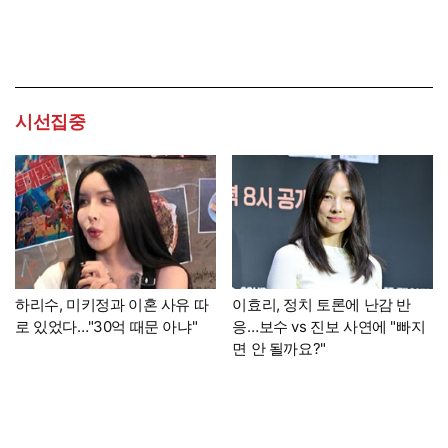
시선집중
하리수, 미키정과 이혼 사유 따
이효리, 정치 토론에 난감 반
로 있었다…"30억 때문 아냐"
응…보수 vs 진보 사연에 "빠지
면 안 될까요?"