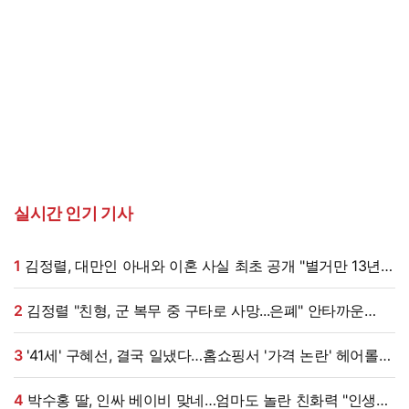
실시간 인기 기사
1
김정렬, 대만인 아내와 이혼 사실 최초 공개 "별거만 13년"
(데이앤나잇)
2
김정렬 "친형, 군 복무 중 구타로 사망...은폐" 안타까운
가족사 (데이앤나잇)[전일야화]
3
'41세' 구혜선, 결국 일냈다…홈쇼핑서 '가격 논란' 헤어롤
대박, 무려 '3만 장' 돌파 [엑's 이슈]
4
박수홍 딸, 인싸 베이비 맞네…엄마도 놀란 친화력 "인생