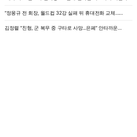
"정몽규 전 회장, 월드컵 32강 실패 뒤 휴대전화 교체…
출국금지 조치도"
김정렬 "친형, 군 복무 중 구타로 사망...은폐" 안타까운
가족사