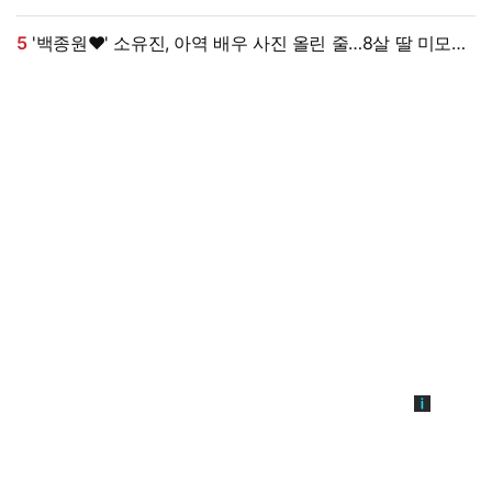
N회차"
5
'백종원♥' 소유진, 아역 배우 사진 올린 줄…8살 딸 미모
대박, 연예인 시켜도 되겠어 [★해시태그]