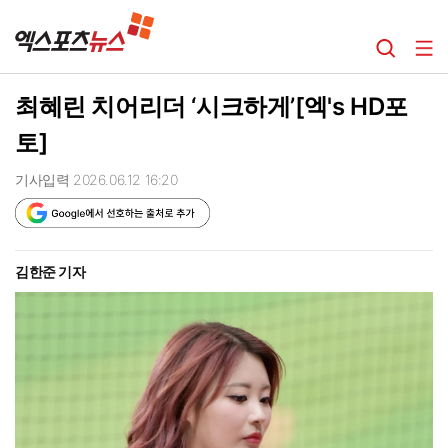
최혜린 치어리더 ‘시크하게’[엑's HD포
토]
기사입력 2026.06.12 16:20
김한준 기자