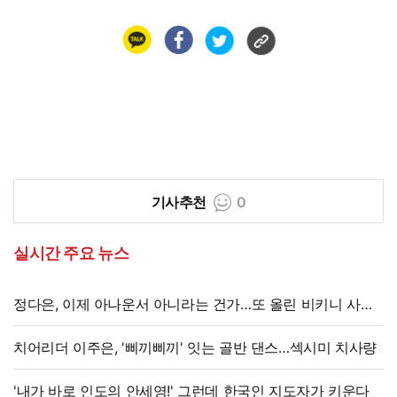
기사추천
0
실시간 주요 뉴스
정다은, 이제 아나운서 아니라는 건가…또 올린 비키니 사진,
과감 반전 매력
치어리더 이주은, '삐끼삐끼' 잇는 골반 댄스…섹시미 치사량
'내가 바로 인도의 안세영!' 그런데 한국인 지도자가 키운다