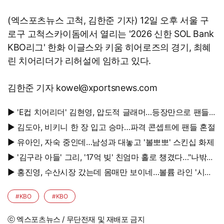
(엑스포츠뉴스 고척, 김한준 기자) 12일 오후 서울 구
로구 고척스카이돔에서 열리는 '2026 신한 SOL Bank
KBO리그' 한화 이글스와 키움 히어로즈의 경기, 최혜
린 치어리더가 리허설에 임하고 있다.
김한준 기자 kowel@xportsnews.com
▶ 'E컵 치어리더' 김현영, 압도적 글래머…등장만으로 팬들
초토화
▶ 김도아, 비키니 한 장 입고 승마…파격 콘셉트에 팬들 혼절
▶ 유아인, 자숙 중인데…남성과 대놓고 '볼뽀뽀' 스킨십 화제
▶ '김구라 아들' 그리, '17억 빚' 친엄마 홀로 챙겼다…"나밖에
없어, 연락 꾸준히 하는 중"
▶ 홍진영, 수산시장 갔는데 몸매만 보이네…볼륨 라인 '시선
강탈'
#KBO
#KBO
ⓒ 엑스포츠뉴스 / 무단전재 및 재배포 금지