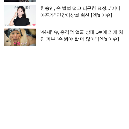
한승연, 손 벌벌 떨고 피곤한 표정…"어디
아픈가" 건강이상설 확산 [엑's 이슈]
'44세' 슈, 충격적 얼굴 상태…눈에 띄게 처
진 피부 "손 봐야 할 데 많아" [엑's 이슈]