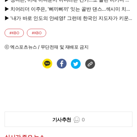
진, 과감 반전 매력
▶ 치어리더 이주은, '삐끼삐끼' 잇는 골반 댄스…섹시미 치사
량
▶ '내가 바로 인도의 안세영!' 그런데 한국인 지도자가 키운
다
#KBO
#KBO
ⓒ 엑스포츠뉴스 / 무단전재 및 재배포 금지
기사추천
0