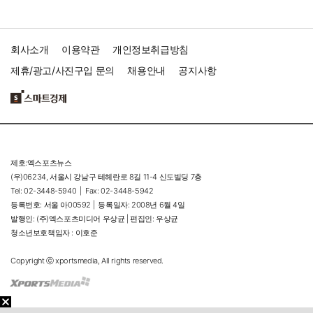
회사소개
이용약관
개인정보취급방침
제휴/광고/사진구입 문의
채용안내
공지사항
제호:엑스포츠뉴스
(우)06234, 서울시 강남구 테헤란로 8길 11-4 신도빌딩 7층
Tel: 02-3448-5940 |
Fax: 02-3448-5942
등록번호: 서울 아00592 |
등록일자: 2008년 6월 4일
발행인: (주)엑스포츠미디어 우상균 | 편집인: 우상균
청소년보호책임자 : 이호준
Copyright ⓒ xportsmedia, All rights reserved.