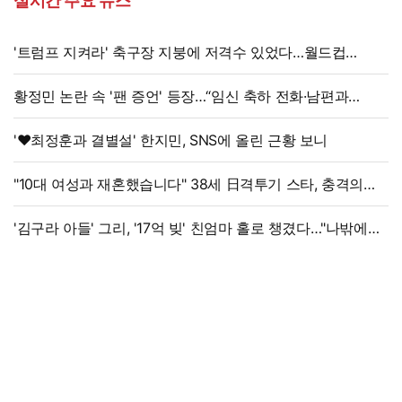
실시간 주요 뉴스
'트럼프 지켜라' 축구장 지붕에 저격수 있었다…월드컵
결승전 비화
황정민 논란 속 '팬 증언' 등장…“임신 축하 전화·남편과
식사도”
'♥최정훈과 결별설' 한지민, SNS에 올린 근황 보니
"10대 여성과 재혼했습니다" 38세 日격투기 스타, 충격의
재혼 발표
'김구라 아들' 그리, '17억 빚' 친엄마 홀로 챙겼다…"나밖에
없어, 연락 꾸준히 하는 중"