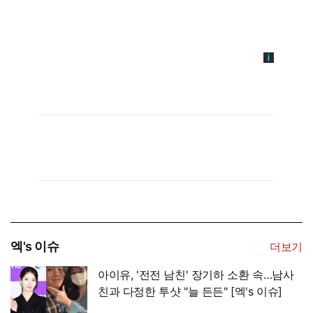
엑's 이슈
더보기
아이유, '전전 남친' 장기하 소환 속…남사
친과 다정한 투샷 "늘 든든" [엑's 이슈]