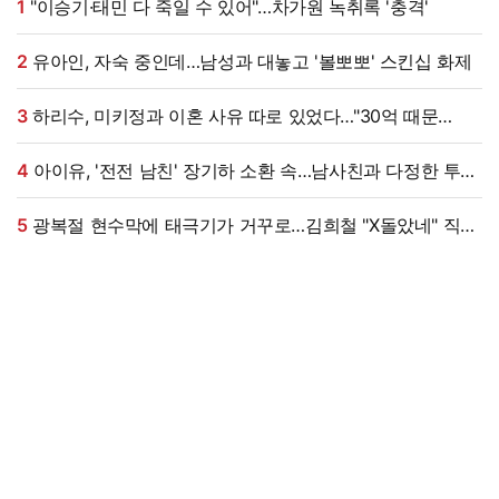
1
"이승기·태민 다 죽일 수 있어"…차가원 녹취록 '충격'
2
유아인, 자숙 중인데…남성과 대놓고 '볼뽀뽀' 스킨십 화제
3
하리수, 미키정과 이혼 사유 따로 있었다…"30억 때문
아냐"
4
아이유, '전전 남친' 장기하 소환 속…남사친과 다정한 투샷
"늘 든든" [엑's 이슈]
5
광복절 현수막에 태극기가 거꾸로…김희철 "X돌았네" 직접
댓글까지 남겼다