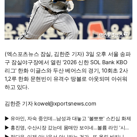
(엑스포츠뉴스 잠실, 김한준 기자) 3일 오후 서울 송파
구 잠실야구장에서 열린 '2026 신한 SOL Bank KBO
리그' 한화 이글스와 두산 베어스의 경기, 10회초 2사
1,2루 한화 문현빈이 유격수 땅볼로 아웃되며 아쉬워
하고 있다.
김한준 기자 kowel@xportsnews.com
▶ 유아인, 자숙 중인데…남성과 대놓고 '볼뽀뽀' 스킨십 화제
▶ 홍진영, 수산시장 갔는데 몸매만 보이네…볼륨 라인 '시선
강탈'
▶ 정다은, 이제 아나운서 아니라는 건가…또 올린 비키니 사