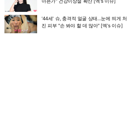
아픈가" 건강이상설 확산 [엑's 이슈]
'44세' 슈, 충격적 얼굴 상태…눈에 띄게 처
진 피부 "손 봐야 할 데 많아" [엑's 이슈]