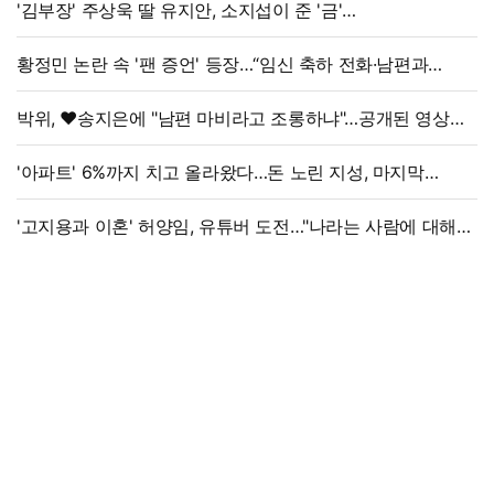
'김부장' 주상욱 딸 유지안, 소지섭이 준 '금'
방치했다…"비누인 줄"
황정민 논란 속 '팬 증언' 등장…“임신 축하 전화·남편과
식사도”
박위, ♥송지은에 "남편 마비라고 조롱하냐"…공개된 영상
보니
'아파트' 6%까지 치고 올라왔다…돈 노린 지성, 마지막
선택은
'고지용과 이혼' 허양임, 유튜버 도전…"나라는 사람에 대해
남기고파"