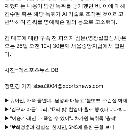
제했다는 내용이 담긴 녹취를 공개했던 바. 이에 대해
김수현 측은 해당 녹취가 AI 기술로 조작된 것이라고
반박하며 김씨를 명예훼손 혐의 등으로 고소했다.
김 대표에 대한 구속 전 피의자 심문(영장실질심사)은
오는 26일 오전 10시 30분께 서울중앙지법에서 열린
다.
사진=엑스포츠뉴스 DB
정민경 기자 sbeu3004@xportsnews.com
▶ 유아인, 자숙 중인데…남성과 대놓고 '볼뽀뽀' 스킨십 화제
▶ '김구라 아들' 그리, '17억 빚' 친엄마 홀로 챙겼다…"나밖에
없어, 연락 꾸준히 하는 중"
▶ "이승기·태민 다 죽일 수 있어"…차가원 녹취록 '충격'
▶ '♥최정훈과 결별설' 한지민, SNS에 올린 근황 보니