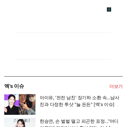
엑's 이슈
더보기
아이유, '전전 남친' 장기하 소환 속…남사
친과 다정한 투샷 "늘 든든" [엑's 이슈]
한승연, 손 벌벌 떨고 피곤한 표정…"어디