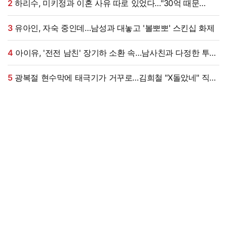
2
하리수, 미키정과 이혼 사유 따로 있었다…"30억 때문
아냐"
3
유아인, 자숙 중인데…남성과 대놓고 '볼뽀뽀' 스킨십 화제
4
아이유, '전전 남친' 장기하 소환 속…남사친과 다정한 투샷
"늘 든든" [엑's 이슈]
5
광복절 현수막에 태극기가 거꾸로…김희철 "X돌았네" 직접
댓글까지 남겼다