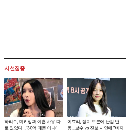
시선집중
하리수, 미키정과 이혼 사유 따
이효리, 정치 토론에 난감 반
로 있었다…"30억 때문 아냐"
응…보수 vs 진보 사연에 "빠지