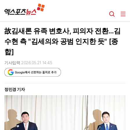
故김새론 유족 변호사, 피의자 전환…김
수현 측 "김세의와 공범 인지한 듯" [종
합]
기사입력 2026.05.21 14:45
정민경 기자