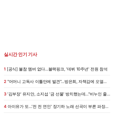
실시간 인기 기사
1
[공식] 불참 멤버 없다…블랙핑크, '데뷔 10주년' 전원 참석
2
"어머니 고독사 이틀만에 발견"…방은희, 자책감에 오열
(특종세상)[전일야화]
3
'김부장' 유지안, 소지섭 '금 선물' 방치했는데…"비누인 줄,
엄마가 알아봐" (원마이크)
4
아이유가 또…'전 전 연인' 장기하 노래 선곡이 부른 파장
[엑's 이슈]