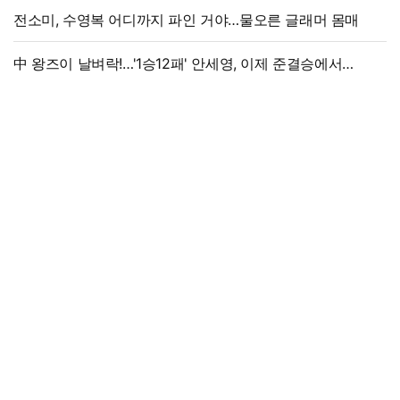
전소미, 수영복 어디까지 파인 거야…물오른 글래머 몸매
中 왕즈이 날벼락!…'1승12패' 안세영, 이제 준결승에서
만난다→'3위 추락 후폭풍', 세계선수권 대진 확정