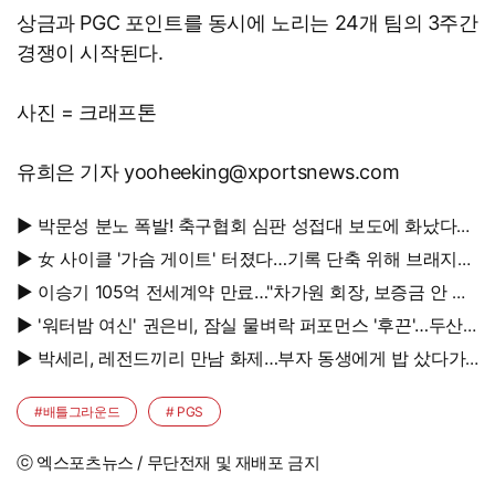
상금과 PGC 포인트를 동시에 노리는 24개 팀의 3주간
경쟁이 시작된다.
사진 = 크래프톤
유희은 기자 yooheeking@xportsnews.com
▶ 박문성 분노 폭발! 축구협회 심판 성접대 보도에 화났다
"국제 문제로 비화될 수 있어"
▶ 女 사이클 '가슴 게이트' 터졌다…기록 단축 위해 브래지어
에 솜 넣는다?
▶ 이승기 105억 전세계약 만료…"차가원 회장, 보증금 안 주
면 법적 조치"
▶ '워터밤 여신' 권은비, 잠실 물벼락 퍼포먼스 '후끈'…두산
승리요정 등극
▶ 박세리, 레전드끼리 만남 화제…부자 동생에게 밥 샀다가
'반전'
#배틀그라운드
# PGS
ⓒ 엑스포츠뉴스 / 무단전재 및 재배포 금지