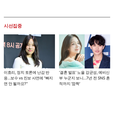
시선집중
이효리, 정치 토론에 난감 반
'결혼 발표' 노을 강균성, 예비신
응…보수 vs 진보 사연에 "빠지
부 누군지 보니…7년 전 SNS 흔
면 안 될까요?"
적까지 '깜짝'