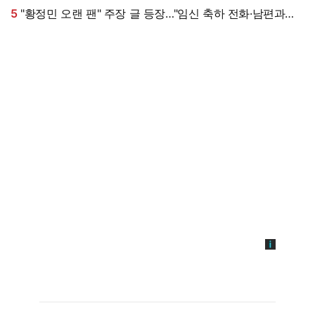
5
"황정민 오랜 팬" 주장 글 등장…"임신 축하 전화·남편과
식사도" 온라인 확산 [엑's 이슈]