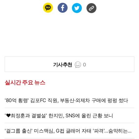
기사추천
0
실시간 주요 뉴스
'80억 횡령' 김포FC 직원, 부동산·외제차 구매에 펑펑 썼다
'♥최정훈과 결별설' 한지민, SNS에 올린 근황 보니
'걸그룹 출신' 미스맥심, G컵 글래머 자태 '파격'…숨막히는
라인