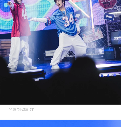
영화 '와일드 씽'