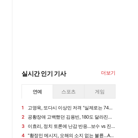
더보기
실시간 인기 기사
연예
스포츠
게임
1
고영욱, 또다시 이상민 저격 "실제로는 74년
생…신정환도 나중에 알고 욕해"
2
공황장애 고백했던 김용빈, 180도 달라진
삶…연이은 겹경사
3
이효리, 정치 토론에 난감 반응…보수 vs 진
보 사연에 "빠지면 안 될까요?"
4
"황정민 메시지, 오해의 소지 없는 불륜…A씨