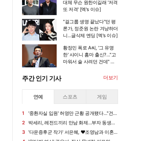
대체 무슨 원한이길래 '저격
또 저격' [엑's 이슈]
"걸그룹 생명 끝났다"던 평
론가, 정준원 논란 겨냥하더
니…글삭제 엔딩 [엑's 이슈]
황정민 폭로 A씨, '그 유명
한' 샤이니 홈마 출신?…"고
마워서 술 사려던 건데" 침
묵 이유 있었나 [엑's 이슈]
더보기
주간 인기 기사
연예
스포츠
게임
1
'중환자실 입원' 허영만 근황 공개됐다…"건강
회복 위해 노력 중" [엑's 이슈]
2
박세리, 레전드끼리 만남 화제…부자 동생에
게 밥 샀다가 '반전'
3
'다운증후군 작가' 서은혜, ♥조영남과 이혼