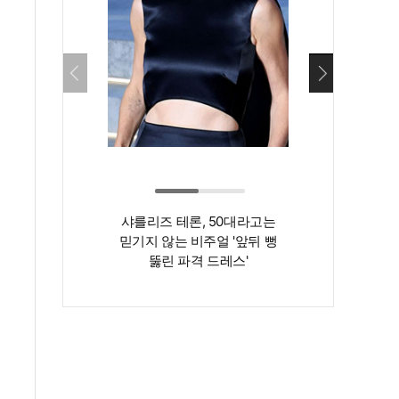
샤를리즈 테론, 50대라고는
‘인간 명화’ 김지
믿기지 않는 비주얼 '앞뒤 뻥
존재감은 확실…
뚫린 파격 드레스'