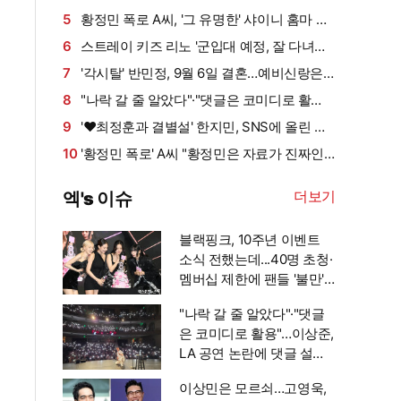
는 스토킹" 현직 변호사 해석 [엑's 이슈]
5
황정민 폭로 A씨, '그 유명한' 샤이니 홈마 출
신?…"고마워서 술 사려던 건데" 침묵 이유 있었
6
스트레이 키즈 리노 '군입대 예정, 잘 다녀올
나 [엑's 이슈]
게요~'[엑's HD포토]
7
'각시탈' 반민정, 9월 6일 결혼…예비신랑은
연상의 사업가 [공식]
8
"나락 갈 줄 알았다"·"댓글은 코미디로 활
용"…이상준, LA 공연 논란에 댓글 설전까지
9
'♥최정훈과 결별설' 한지민, SNS에 올린 근
[엑's 이슈]
황 보니
10
'황정민 폭로' A씨 "황정민은 자료가 진짜인
것 알고 있어…아니었다면 '조작·허위'라 했을
더보기
엑's 이슈
것" 주장
블랙핑크, 10주년 이벤트
소식 전했는데...40명 초청·
멤버십 제한에 팬들 '불만'
[엑's 이슈]
"나락 갈 줄 알았다"·"댓글
은 코미디로 활용"…이상준,
LA 공연 논란에 댓글 설전
까지 [엑's 이슈]
이상민은 모르쇠…고영욱,