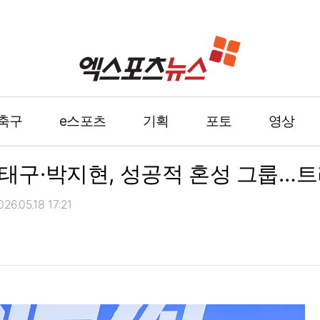
축구
e스포츠
기획
포토
영상
·엄태구·박지현, 성공적 혼성 그룹…
6.05.18 17:21