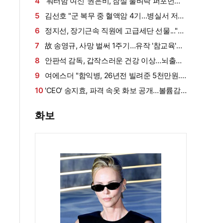
설 확산에 결국 입 열었다
4
'워터밤 여신' 권은비, 잠실 물벼락 퍼포먼스
'후끈'…두산 승리요정 등극
5
김선호 "군 복무 중 혈액암 4기…병실서 저만
살아남았다" (내 남은 연애)
6
정지선, 장기근속 직원에 고급세단 선물..."차
부담되면 명품백도 가능" (사당귀)[전일야화]
7
故 송영규, 사망 벌써 1주기…유작 '참교육'서
묵직한 존재감
8
안판석 감독, 갑작스러운 건강 이상…뇌출혈
로 쓰러져
9
여에스더 "함익병, 26년전 빌려준 5천만원...
그덕에 사업 시작" (동상이몽2)[종합]
10
'CEO' 송지효, 파격 속옷 화보 공개…볼륨감·
라인 모두 '퍼펙트'
화보