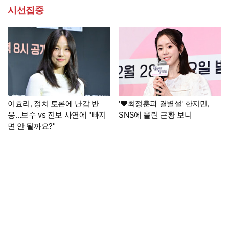
시선집중
이효리, 정치 토론에 난감 반
'♥최정훈과 결별설' 한지민,
응…보수 vs 진보 사연에 "빠지
SNS에 올린 근황 보니
면 안 될까요?"