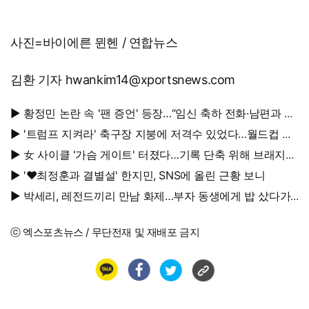
사진=바이에른 뮌헨 / 연합뉴스
김환 기자 hwankim14@xportsnews.com
▶ 황정민 논란 속 '팬 증언' 등장…“임신 축하 전화·남편과 식
사도”
▶ '트럼프 지켜라' 축구장 지붕에 저격수 있었다…월드컵 결
승전 비화
▶ 女 사이클 '가슴 게이트' 터졌다…기록 단축 위해 브래지어
에 솜 넣는다?
▶ '♥최정훈과 결별설' 한지민, SNS에 올린 근황 보니
▶ 박세리, 레전드끼리 만남 화제…부자 동생에게 밥 샀다가
'반전'
ⓒ 엑스포츠뉴스 / 무단전재 및 재배포 금지