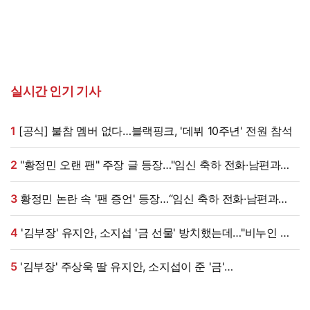
실시간 인기 기사
1
[공식] 불참 멤버 없다…블랙핑크, '데뷔 10주년' 전원 참석
2
"황정민 오랜 팬" 주장 글 등장…"임신 축하 전화·남편과
식사도" 온라인 확산 [엑's 이슈]
3
황정민 논란 속 '팬 증언' 등장…“임신 축하 전화·남편과
식사도”
4
'김부장' 유지안, 소지섭 '금 선물' 방치했는데…"비누인 줄,
엄마가 알아봐" (원마이크)
5
'김부장' 주상욱 딸 유지안, 소지섭이 준 '금'
방치했다…"비누인 줄"