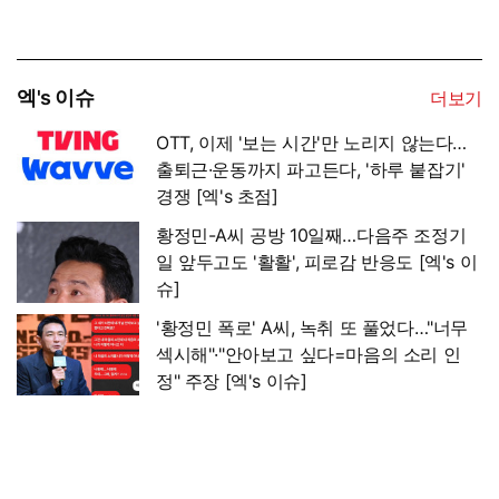
엑's 이슈
더보기
OTT, 이제 '보는 시간'만 노리지 않는다…
출퇴근·운동까지 파고든다, '하루 붙잡기'
경쟁 [엑's 초점]
황정민-A씨 공방 10일째…다음주 조정기
일 앞두고도 '활활', 피로감 반응도 [엑's 이
슈]
'황정민 폭로' A씨, 녹취 또 풀었다…"너무
섹시해"·"안아보고 싶다=마음의 소리 인
정" 주장 [엑's 이슈]