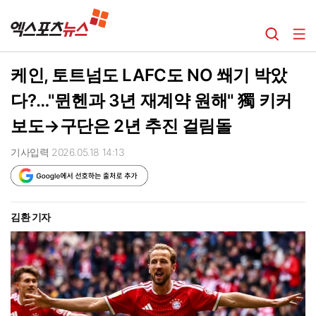
케인, 토트넘도 LAFC도 NO 쐐기 박았
다?…"뮌헨과 3년 재계약 원해" 獨 키커
보도→구단은 2년 추진 걸림돌
기사입력 2026.05.18 14:13
김환 기자