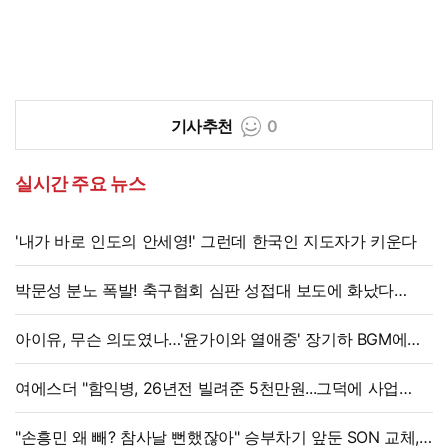
기사추천
0
실시간 주요 뉴스
'내가 바로 인도의 안세영!' 그런데 한국인 지도자가 키운다
박문성 분노 폭발! 축구협회 심판 성접대 보도에 화났다
"국제 문제로 비화될 수 있어"
아이유, 무슨 의도였나…'윤가이와 열애중' 장기하 BGM에
의견분분
여에스더 "함익병, 26년전 빌려준 5천만원...그덕에 사업
시작"
"손흥민 왜 빼? 참사날 뻔했잖아" 승부차기 앞둔 SON 교체,