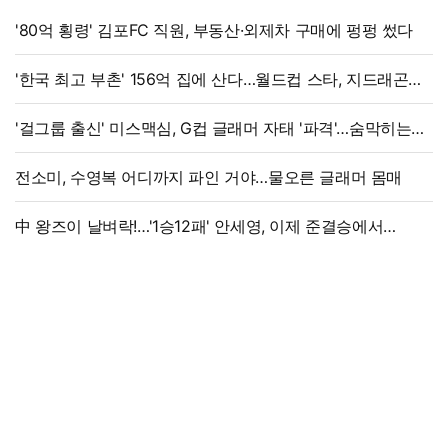
'80억 횡령' 김포FC 직원, 부동산·외제차 구매에 펑펑 썼다
'한국 최고 부촌' 156억 집에 산다…월드컵 스타, 지드래곤
·BTS와 이웃
'걸그룹 출신' 미스맥심, G컵 글래머 자태 '파격'…숨막히는
라인
전소미, 수영복 어디까지 파인 거야…물오른 글래머 몸매
中 왕즈이 날벼락!…'1승12패' 안세영, 이제 준결승에서
만난다→'3위 추락 후폭풍', 세계선수권 대진 확정