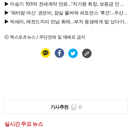
에 솜 넣는다?
▶ 이승기 105억 전세계약 만료…"차가원 회장, 보증금 안 주
면 법적 조치"
▶ '워터밤 여신' 권은비, 잠실 물벼락 퍼포먼스 '후끈'…두산
승리요정 등극
▶ 박세리, 레전드끼리 만남 화제…부자 동생에게 밥 샀다가
'반전'
ⓒ 엑스포츠뉴스 / 무단전재 및 재배포 금지
기사추천
0
실시간 주요 뉴스