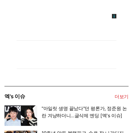
엑's 이슈
더보기
"아일릿 생명 끝났다"던 평론가, 정준원 논
란 겨냥하더니…글삭제 엔딩 [엑's 이슈]