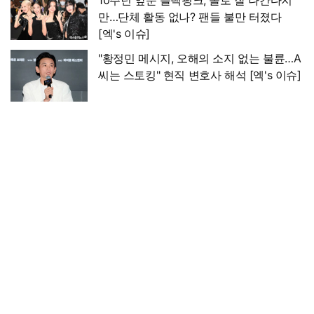
10주년 앞둔 블랙핑크, 솔로 잘 나간다지
만…단체 활동 없나? 팬들 불만 터졌다
[엑's 이슈]
"황정민 메시지, 오해의 소지 없는 불륜…A
씨는 스토킹" 현직 변호사 해석 [엑's 이슈]