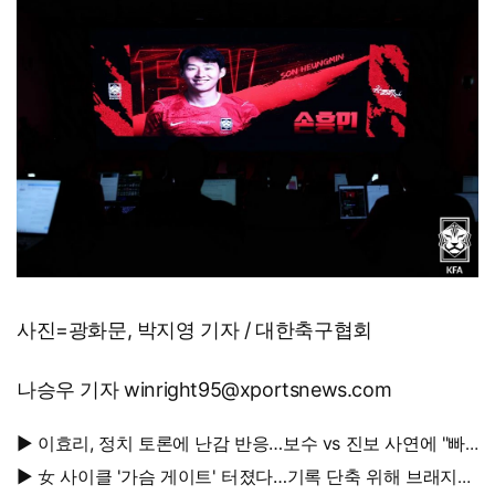
사진=광화문, 박지영 기자 / 대한축구협회
나승우 기자 winright95@xportsnews.com
▶ 이효리, 정치 토론에 난감 반응…보수 vs 진보 사연에 "빠
지면 안 될까요?"
▶ 女 사이클 '가슴 게이트' 터졌다…기록 단축 위해 브래지어