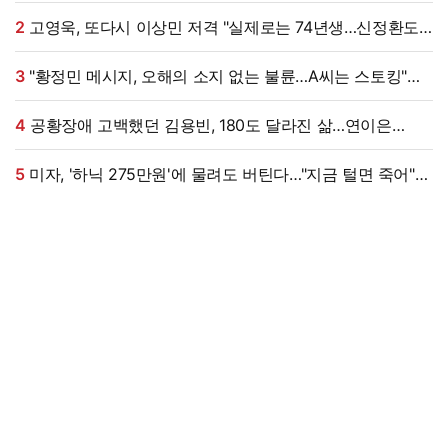
주면 법적 조치"
2
고영욱, 또다시 이상민 저격 "실제로는 74년생…신정환도
나중에 알고 욕해"
3
"황정민 메시지, 오해의 소지 없는 불륜…A씨는 스토킹"
현직 변호사 해석 [엑's 이슈]
4
공황장애 고백했던 김용빈, 180도 달라진 삶…연이은
겹경사
5
미자, '하닉 275만원'에 물려도 버틴다…"지금 털면 죽어"
씁쓸 (미자네)