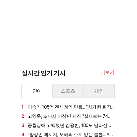
더보기
실시간 인기 기사
연예
스포츠
게임
1
이승기 105억 전세계약 만료…"차가원 회장,
보증금 안 주면 법적 조치"
2
고영욱, 또다시 이상민 저격 "실제로는 74년
생…신정환도 나중에 알고 욕해"
3
공황장애 고백했던 김용빈, 180도 달라진
삶…연이은 겹경사
4
"황정민 메시지, 오해의 소지 없는 불륜…A씨