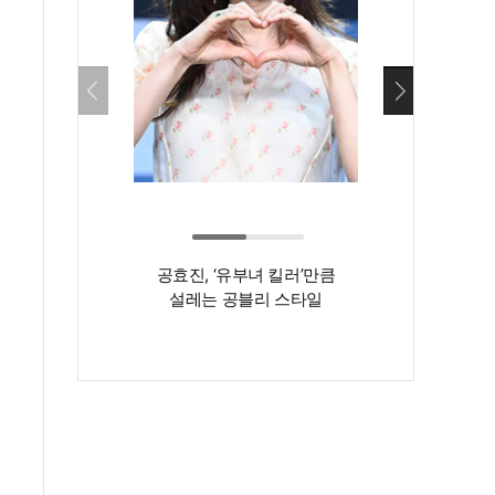
공효진, ‘유부녀 킬러’만큼
'55세 자기관리 
설레는 공블리 스타일
헤어스타일도
달라졌