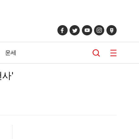
운세
천사'