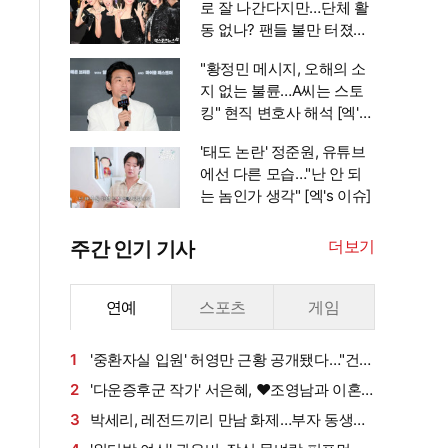
로 잘 나간다지만…단체 활
동 없나? 팬들 불만 터졌다
[엑's 이슈]
"황정민 메시지, 오해의 소
지 없는 불륜…A씨는 스토
킹" 현직 변호사 해석 [엑's
이슈]
'태도 논란' 정준원, 유튜브
에선 다른 모습…"난 안 되
는 놈인가 생각" [엑's 이슈]
더보기
주간 인기 기사
연예
스포츠
게임
1
'중환자실 입원' 허영만 근황 공개됐다…"건강
회복 위해 노력 중" [엑's 이슈]
2
'다운증후군 작가' 서은혜, ♥조영남과 이혼
설 확산에 결국 입 열었다
3
박세리, 레전드끼리 만남 화제…부자 동생에