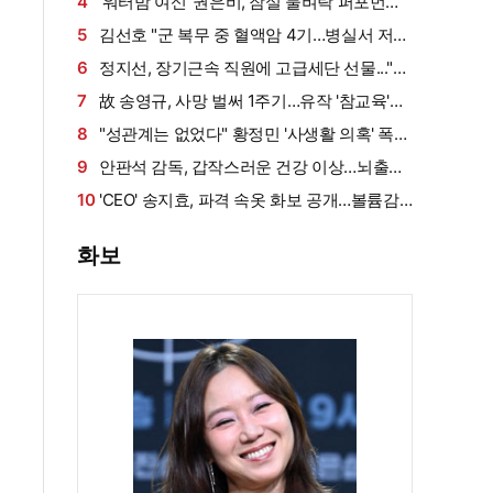
게 밥 샀다가 '반전'
4
'워터밤 여신' 권은비, 잠실 물벼락 퍼포먼스
'후끈'…두산 승리요정 등극
5
김선호 "군 복무 중 혈액암 4기…병실서 저만
살아남았다" (내 남은 연애)
6
정지선, 장기근속 직원에 고급세단 선물..."차
부담되면 명품백도 가능" (사당귀)[전일야화]
7
故 송영규, 사망 벌써 1주기…유작 '참교육'서
묵직한 존재감
8
"성관계는 없었다" 황정민 '사생활 의혹' 폭로
자, 만남 경위 공개
9
안판석 감독, 갑작스러운 건강 이상…뇌출혈
로 쓰러져
10
'CEO' 송지효, 파격 속옷 화보 공개…볼륨감·
라인 모두 '퍼펙트'
화보