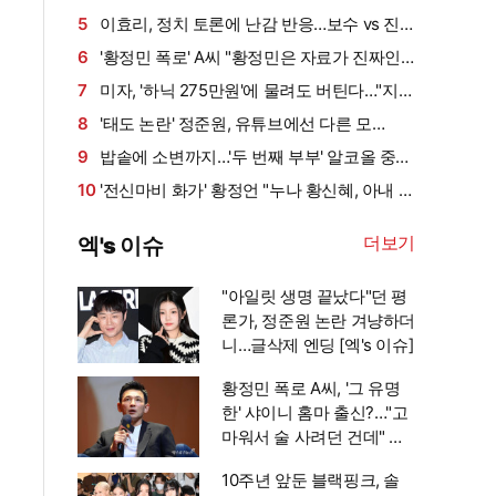
는 스토킹" 현직 변호사 해석 [엑's 이슈]
5
이효리, 정치 토론에 난감 반응…보수 vs 진
보 사연에 "빠지면 안 될까요?"
6
'황정민 폭로' A씨 "황정민은 자료가 진짜인
것 알고 있어…아니었다면 '조작·허위'라 했을
7
미자, '하닉 275만원'에 물려도 버틴다…"지금
것" 주장
털면 죽어" 씁쓸 (미자네)
8
'태도 논란' 정준원, 유튜브에선 다른 모
습…"난 안 되는 놈인가 생각" [엑's 이슈]
9
밥솥에 소변까지…'두 번째 부부' 알코올 중독
남편 충격 일상 (이숙캠)
10
'전신마비 화가' 황정언 "누나 황신혜, 아내 손
잡고 울어" (같이삽시다)[전일야화]
더보기
엑's 이슈
"아일릿 생명 끝났다"던 평
론가, 정준원 논란 겨냥하더
니…글삭제 엔딩 [엑's 이슈]
황정민 폭로 A씨, '그 유명
한' 샤이니 홈마 출신?…"고
마워서 술 사려던 건데" 침
묵 이유 있었나 [엑's 이슈]
10주년 앞둔 블랙핑크, 솔