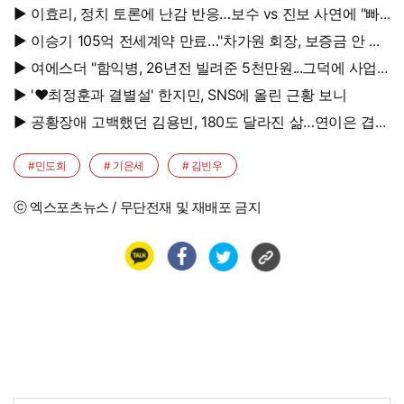
▶ 이효리, 정치 토론에 난감 반응…보수 vs 진보 사연에 "빠
지면 안 될까요?"
▶ 이승기 105억 전세계약 만료…"차가원 회장, 보증금 안 주
면 법적 조치"
▶ 여에스더 "함익병, 26년전 빌려준 5천만원...그덕에 사업
시작"
▶ '♥최정훈과 결별설' 한지민, SNS에 올린 근황 보니
▶ 공황장애 고백했던 김용빈, 180도 달라진 삶…연이은 겹경
사
#민도희
# 기은세
# 김빈우
ⓒ 엑스포츠뉴스 / 무단전재 및 재배포 금지