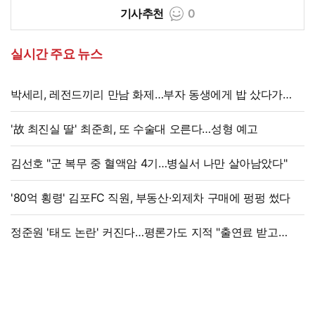
기사추천
0
실시간 주요 뉴스
박세리, 레전드끼리 만남 화제…부자 동생에게 밥 샀다가
'반전'
'故 최진실 딸' 최준희, 또 수술대 오른다…성형 예고
김선호 "군 복무 중 혈액암 4기…병실서 나만 살아남았다"
'80억 횡령' 김포FC 직원, 부동산·외제차 구매에 펑펑 썼다
정준원 '태도 논란' 커진다…평론가도 지적 "출연료 받고
그래서는 안 돼"