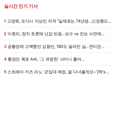
실시간 인기 기사
1
고영욱, 또다시 이상민 저격 "실제로는 74년생…신정환도
나중에 알고 욕해"
2
이효리, 정치 토론에 난감 반응…보수 vs 진보 사연에
"빠지면 안 될까요?"
3
공황장애 고백했던 김용빈, 180도 달라진 삶…연이은
겹경사
4
황정민 폭로 A씨, '그 유명한' 샤이니 홈마
출신?…"고마워서 술 사려던 건데" 침묵 이유 있었나 [엑's
이슈]
5
스트레이 키즈 리노 '군입대 예정, 잘 다녀올게요~'[엑's
HD포토]