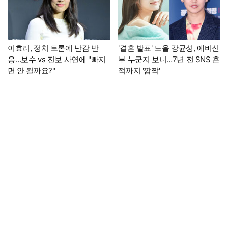
이효리, 정치 토론에 난감 반
'결혼 발표' 노을 강균성, 예비신
응…보수 vs 진보 사연에 "빠지
부 누군지 보니…7년 전 SNS 흔
면 안 될까요?"
적까지 '깜짝'