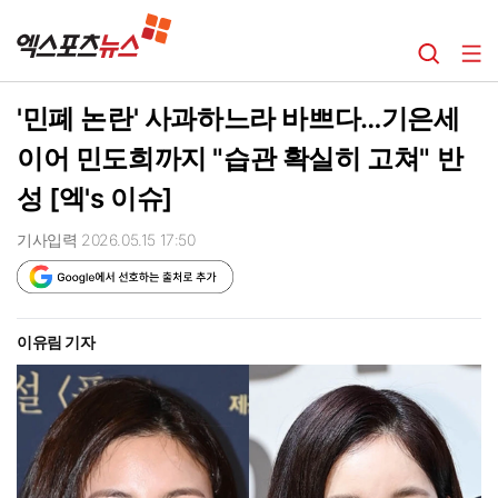
'민폐 논란' 사과하느라 바쁘다…기은세
이어 민도희까지 "습관 확실히 고쳐" 반
성 [엑's 이슈]
기사입력 2026.05.15 17:50
이유림 기자