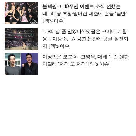
블랙핑크, 10주년 이벤트 소식 전했는
데...40명 초청·멤버십 제한에 팬들 '불만'
[엑's 이슈]
"나락 갈 줄 알았다"·"댓글은 코미디로 활
용"…이상준, LA 공연 논란에 댓글 설전까
지 [엑's 이슈]
이상민은 모르쇠…고영욱, 대체 무슨 원한
이길래 '저격 또 저격' [엑's 이슈]