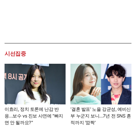
시선집중
이효리, 정치 토론에 난감 반
'결혼 발표' 노을 강균성, 예비신
응…보수 vs 진보 사연에 "빠지
부 누군지 보니…7년 전 SNS 흔
면 안 될까요?"
적까지 '깜짝'