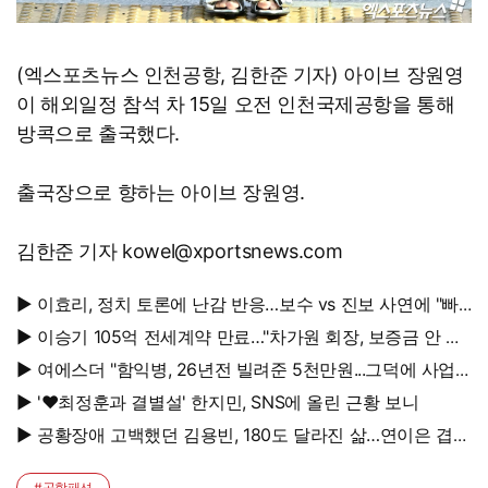
(엑스포츠뉴스 인천공항, 김한준 기자) 아이브 장원영
이 해외일정 참석 차 15일 오전 인천국제공항을 통해
방콕으로 출국했다.
출국장으로 향하는 아이브 장원영.
김한준 기자 kowel@xportsnews.com
▶ 이효리, 정치 토론에 난감 반응…보수 vs 진보 사연에 "빠
지면 안 될까요?"
▶ 이승기 105억 전세계약 만료…"차가원 회장, 보증금 안 주
면 법적 조치"
▶ 여에스더 "함익병, 26년전 빌려준 5천만원...그덕에 사업
시작"
▶ '♥최정훈과 결별설' 한지민, SNS에 올린 근황 보니
▶ 공황장애 고백했던 김용빈, 180도 달라진 삶…연이은 겹경
사
#공항패션