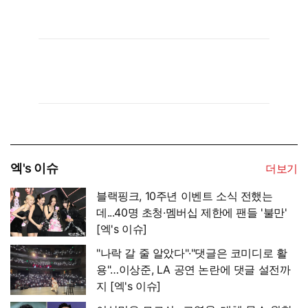
엑's 이슈
더보기
블랙핑크, 10주년 이벤트 소식 전했는
데...40명 초청·멤버십 제한에 팬들 '불만'
[엑's 이슈]
"나락 갈 줄 알았다"·"댓글은 코미디로 활
용"…이상준, LA 공연 논란에 댓글 설전까
지 [엑's 이슈]