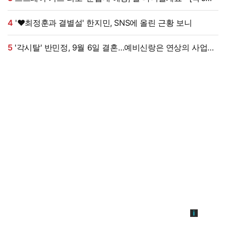
HD포토]
4
'♥최정훈과 결별설' 한지민, SNS에 올린 근황 보니
5
'각시탈' 반민정, 9월 6일 결혼…예비신랑은 연상의 사업가
[공식]