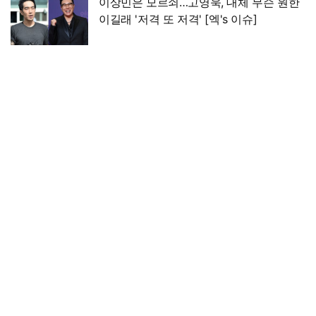
이상민은 모르쇠…고영욱, 대체 무슨 원한
이길래 '저격 또 저격' [엑's 이슈]