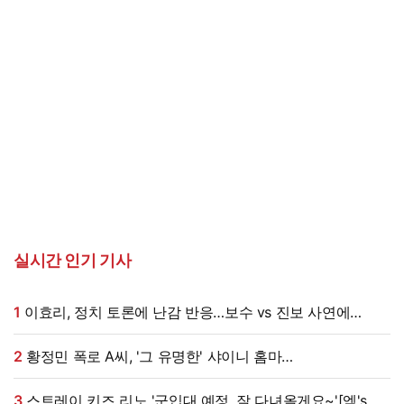
실시간 인기 기사
1
이효리, 정치 토론에 난감 반응…보수 vs 진보 사연에
"빠지면 안 될까요?"
2
황정민 폭로 A씨, '그 유명한' 샤이니 홈마
출신?…"고마워서 술 사려던 건데" 침묵 이유 있었나 [엑's
이슈]
3
스트레이 키즈 리노 '군입대 예정, 잘 다녀올게요~'[엑's