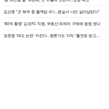
김선호 "군 복무 중 혈액암 4기…병실서 나만 살아남았다"
'80억 횡령' 김포FC 직원, 부동산·외제차 구매에 펑펑 썼다
정준원 '태도 논란' 커진다…평론가도 지적 "출연료 받고
그래서는 안 돼"