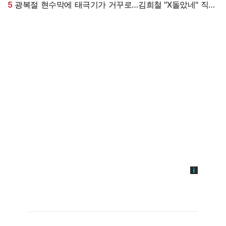
5
광복절 현수막에 태극기가 거꾸로…김희철 "X돌았네" 직접
댓글까지 남겼다