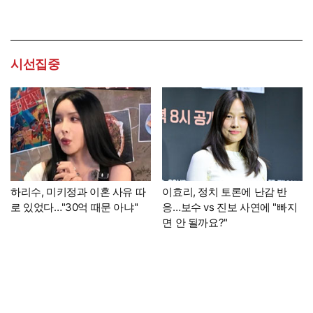
시선집중
하리수, 미키정과 이혼 사유 따
이효리, 정치 토론에 난감 반
로 있었다…"30억 때문 아냐"
응…보수 vs 진보 사연에 "빠지
면 안 될까요?"