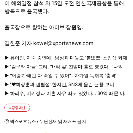
이 해외일정 참석 차 15일 오전 인천국제공항을 통해
방콕으로 출국했다.
출국장으로 향하는 아이브 장원영.
김한준 기자 kowel@xportsnews.com
▶ 유아인, 자숙 중인데…남성과 대놓고 '볼뽀뽀' 스킨십 화제
▶ '김구라 아들' 그리, '17억 빚' 친엄마 홀로 챙겼다…"나밖에
없어, 연락 꾸준히 하는 중"
▶ "이승기·태민 다 죽일 수 있어"…차가원 녹취록 '충격'
▶ '♥최정훈과 결별설' 한지민, SNS에 올린 근황 보니
▶ 하리수, 미키정과 이혼 사유 따로 있었다…"30억 때문 아
냐"
#공항패션
ⓒ 엑스포츠뉴스 / 무단전재 및 재배포 금지