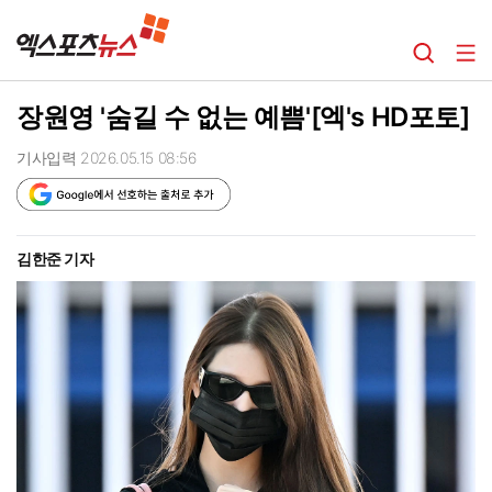
장원영 '숨길 수 없는 예쁨'[엑's HD포토]
기사입력 2026.05.15 08:56
김한준 기자