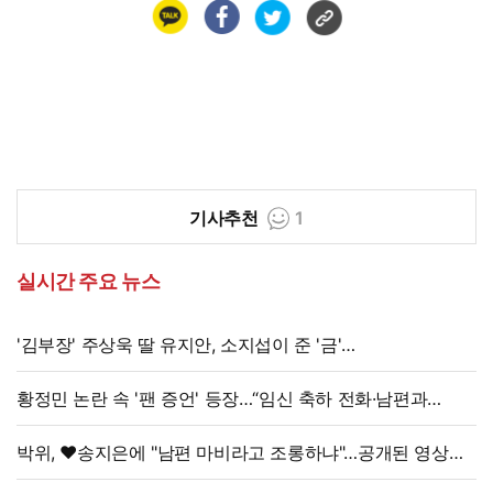
기사추천
1
실시간 주요 뉴스
'김부장' 주상욱 딸 유지안, 소지섭이 준 '금'
방치했다…"비누인 줄"
황정민 논란 속 '팬 증언' 등장…“임신 축하 전화·남편과
식사도”
박위, ♥송지은에 "남편 마비라고 조롱하냐"…공개된 영상
보니