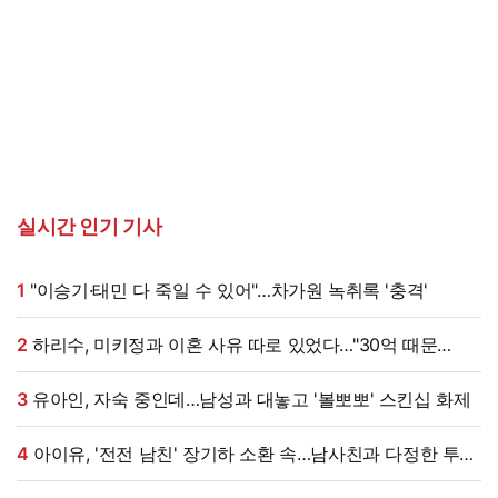
실시간 인기 기사
1
"이승기·태민 다 죽일 수 있어"…차가원 녹취록 '충격'
2
하리수, 미키정과 이혼 사유 따로 있었다…"30억 때문
아냐"
3
유아인, 자숙 중인데…남성과 대놓고 '볼뽀뽀' 스킨십 화제
4
아이유, '전전 남친' 장기하 소환 속…남사친과 다정한 투샷
"늘 든든" [엑's 이슈]