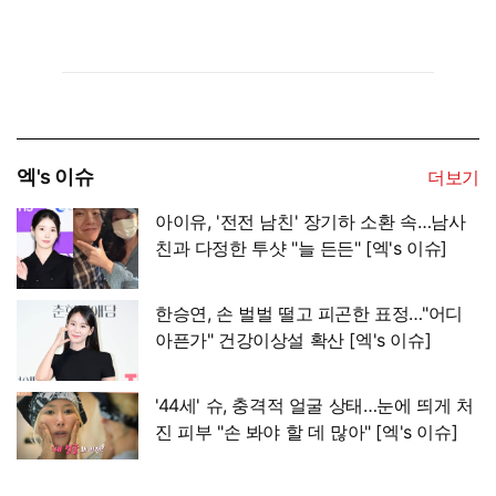
엑's 이슈
더보기
아이유, '전전 남친' 장기하 소환 속…남사
친과 다정한 투샷 "늘 든든" [엑's 이슈]
한승연, 손 벌벌 떨고 피곤한 표정…"어디
아픈가" 건강이상설 확산 [엑's 이슈]
'44세' 슈, 충격적 얼굴 상태…눈에 띄게 처
진 피부 "손 봐야 할 데 많아" [엑's 이슈]