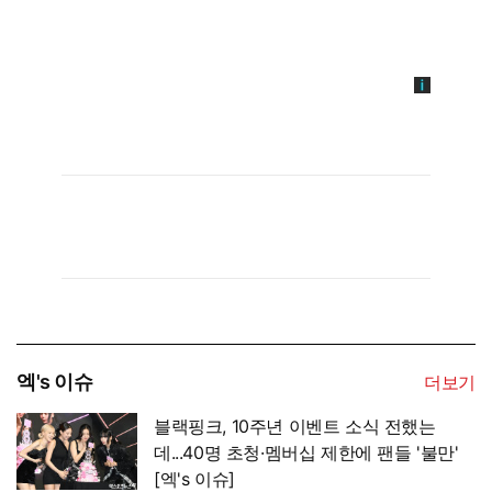
엑's 이슈
더보기
블랙핑크, 10주년 이벤트 소식 전했는
데...40명 초청·멤버십 제한에 팬들 '불만'
[엑's 이슈]