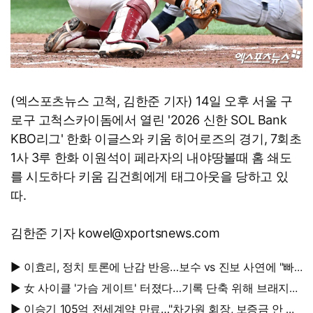
(엑스포츠뉴스 고척, 김한준 기자) 14일 오후 서울 구
로구 고척스카이돔에서 열린 '2026 신한 SOL Bank
KBO리그' 한화 이글스와 키움 히어로즈의 경기, 7회초
1사 3루 한화 이원석이 페라자의 내야땅볼때 홈 쇄도
를 시도하다 키움 김건희에게 태그아웃을 당하고 있
따.
김한준 기자 kowel@xportsnews.com
▶ 이효리, 정치 토론에 난감 반응…보수 vs 진보 사연에 "빠
지면 안 될까요?"
▶ 女 사이클 '가슴 게이트' 터졌다…기록 단축 위해 브래지어
에 솜 넣는다?
▶ 이승기 105억 전세계약 만료…"차가원 회장, 보증금 안 주