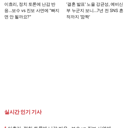
이효리, 정치 토론에 난감 반
'결혼 발표' 노을 강균성, 예비신
응…보수 vs 진보 사연에 "빠지
부 누군지 보니…7년 전 SNS 흔
면 안 될까요?"
적까지 '깜짝'
실시간 인기 기사