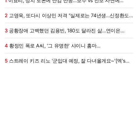
1
이효리, 정치 토론에 난감 반응…보수 vs 진보 사연에
"빠지면 안 될까요?"
2
고영욱, 또다시 이상민 저격 "실제로는 74년생…신정환도
나중에 알고 욕해"
3
공황장애 고백했던 김용빈, 180도 달라진 삶…연이은
겹경사
4
황정민 폭로 A씨, '그 유명한' 샤이니 홈마
출신?…"고마워서 술 사려던 건데" 침묵 이유 있었나 [엑's
이슈]
5
스트레이 키즈 리노 '군입대 예정, 잘 다녀올게요~'[엑's
HD포토]