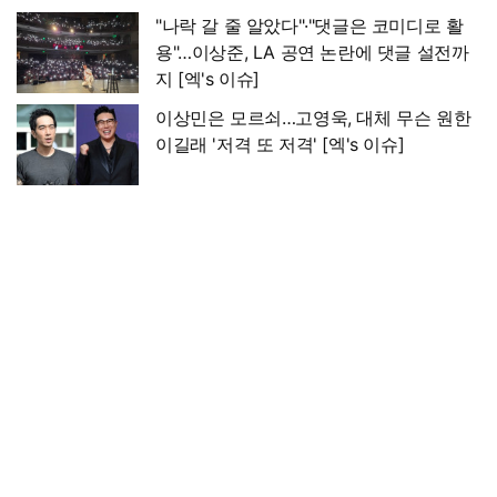
"나락 갈 줄 알았다"·"댓글은 코미디로 활
용"…이상준, LA 공연 논란에 댓글 설전까
지 [엑's 이슈]
이상민은 모르쇠…고영욱, 대체 무슨 원한
이길래 '저격 또 저격' [엑's 이슈]