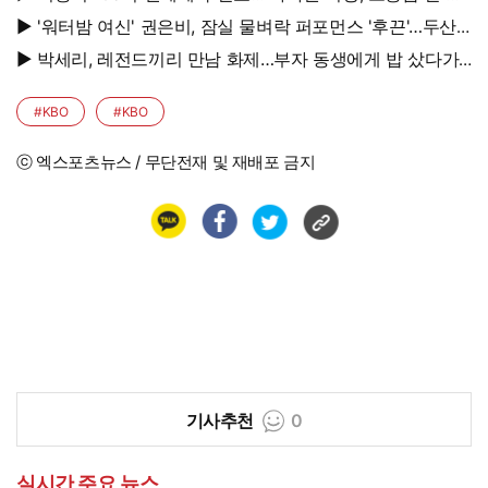
면 법적 조치"
▶ '워터밤 여신' 권은비, 잠실 물벼락 퍼포먼스 '후끈'…두산
승리요정 등극
▶ 박세리, 레전드끼리 만남 화제…부자 동생에게 밥 샀다가
'반전'
#KBO
#KBO
ⓒ 엑스포츠뉴스 / 무단전재 및 재배포 금지
기사추천
0
실시간 주요 뉴스