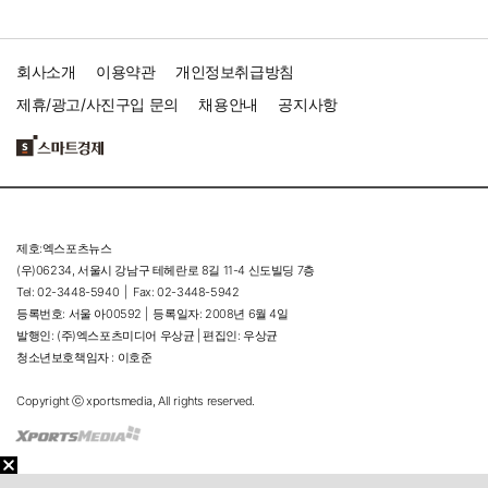
회사소개
이용약관
개인정보취급방침
제휴/광고/사진구입 문의
채용안내
공지사항
제호:엑스포츠뉴스
(우)06234, 서울시 강남구 테헤란로 8길 11-4 신도빌딩 7층
Tel: 02-3448-5940 |
Fax: 02-3448-5942
등록번호: 서울 아00592 |
등록일자: 2008년 6월 4일
발행인: (주)엑스포츠미디어 우상균 | 편집인: 우상균
청소년보호책임자 : 이호준
Copyright ⓒ xportsmedia, All rights reserved.