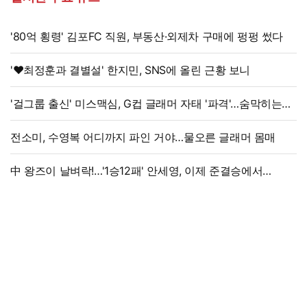
'80억 횡령' 김포FC 직원, 부동산·외제차 구매에 펑펑 썼다
'♥최정훈과 결별설' 한지민, SNS에 올린 근황 보니
'걸그룹 출신' 미스맥심, G컵 글래머 자태 '파격'…숨막히는
라인
전소미, 수영복 어디까지 파인 거야…물오른 글래머 몸매
中 왕즈이 날벼락!…'1승12패' 안세영, 이제 준결승에서
만난다→'3위 추락 후폭풍', 세계선수권 대진 확정