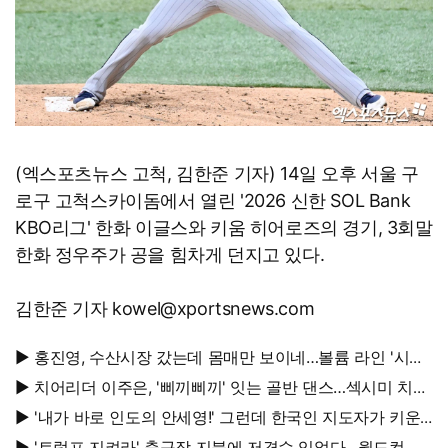
(엑스포츠뉴스 고척, 김한준 기자) 14일 오후 서울 구
로구 고척스카이돔에서 열린 '2026 신한 SOL Bank
KBO리그' 한화 이글스와 키움 히어로즈의 경기, 3회말
한화 정우주가 공을 힘차게 던지고 있다.
김한준 기자 kowel@xportsnews.com
▶ 홍진영, 수산시장 갔는데 몸매만 보이네…볼륨 라인 '시선
강탈'
▶ 치어리더 이주은, '삐끼삐끼' 잇는 골반 댄스…섹시미 치사
량
▶ '내가 바로 인도의 안세영!' 그런데 한국인 지도자가 키운
다
▶ '트럼프 지켜라' 축구장 지붕에 저격수 있었다…월드컵 결