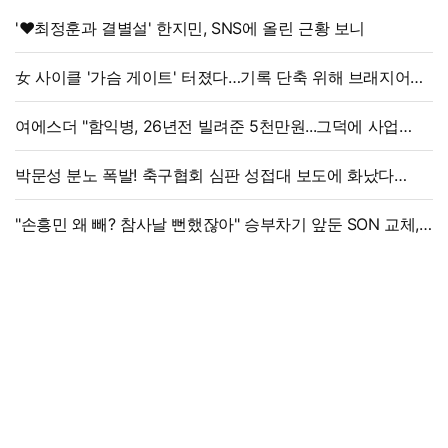
'♥최정훈과 결별설' 한지민, SNS에 올린 근황 보니
女 사이클 '가슴 게이트' 터졌다…기록 단축 위해 브래지어에
솜 넣는다?
여에스더 "함익병, 26년전 빌려준 5천만원...그덕에 사업
시작"
박문성 분노 폭발! 축구협회 심판 성접대 보도에 화났다
"국제 문제로 비화될 수 있어"
"손흥민 왜 빼? 참사날 뻔했잖아" 승부차기 앞둔 SON 교체,
美 매체 혹평