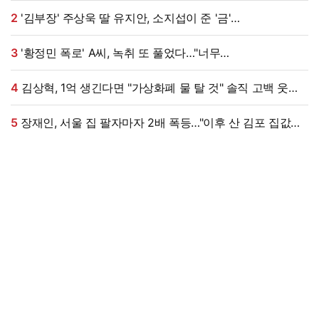
2
'김부장' 주상욱 딸 유지안, 소지섭이 준 '금'
방치했다…"비누인 줄"
3
'황정민 폭로' A씨, 녹취 또 풀었다…"너무
섹시해"·"안아보고 싶다=마음의 소리 인정" 주장 [엑's 이슈]
4
김상혁, 1억 생긴다면 "가상화폐 물 탈 것" 솔직 고백 웃음
(신랑수업2)
5
장재인, 서울 집 팔자마자 2배 폭등…"이후 산 김포 집값은
떨어져" (안녕한샘요)