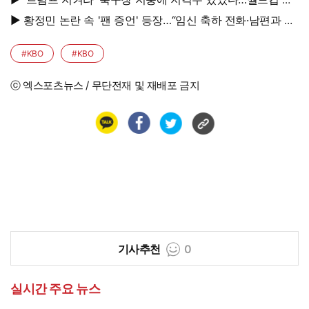
승전 비화
▶ 황정민 논란 속 '팬 증언' 등장…“임신 축하 전화·남편과 식
사도”
#KBO
#KBO
ⓒ 엑스포츠뉴스 / 무단전재 및 재배포 금지
기사추천
0
실시간 주요 뉴스