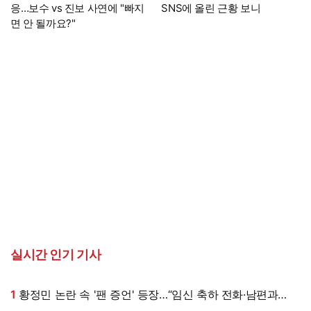
응…보수 vs 진보 사연에 "빠지
SNS에 올린 근황 보니
면 안 될까요?"
실시간 인기 기사
1
황정민 논란 속 '팬 증언' 등장…“임신 축하 전화·남편과
식사도”