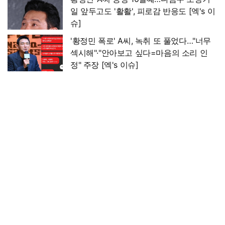
일 앞두고도 '활활', 피로감 반응도 [엑's 이
슈]
'황정민 폭로' A씨, 녹취 또 풀었다…"너무
섹시해"·"안아보고 싶다=마음의 소리 인
정" 주장 [엑's 이슈]