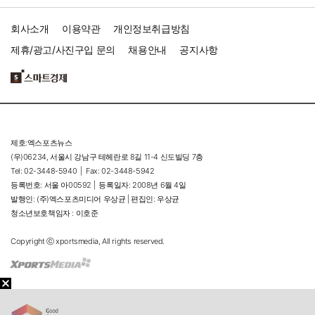
회사소개
이용약관
개인정보취급방침
제휴/광고/사진구입 문의
채용안내
공지사항
제호:엑스포츠뉴스
(우)06234, 서울시 강남구 테헤란로 8길 11-4 신도빌딩 7층
Tel: 02-3448-5940 |
Fax: 02-3448-5942
등록번호: 서울 아00592 |
등록일자: 2008년 6월 4일
발행인: (주)엑스포츠미디어 우상균 | 편집인: 우상균
청소년보호책임자 : 이호준
Copyright ⓒ xportsmedia, All rights reserved.