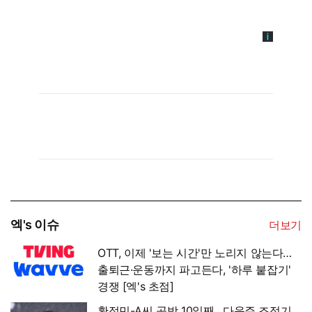
엑's 이슈
더보기
OTT, 이제 '보는 시간'만 노리지 않는다…
출퇴근·운동까지 파고든다, '하루 붙잡기'
경쟁 [엑's 초점]
황정민-A씨 공방 10일째…다음주 조정기