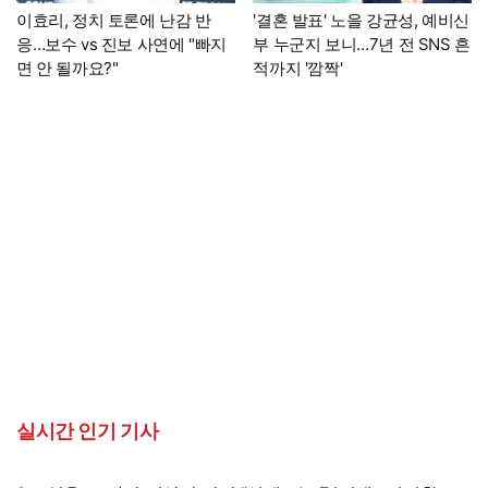
이효리, 정치 토론에 난감 반
'결혼 발표' 노을 강균성, 예비신
응…보수 vs 진보 사연에 "빠지
부 누군지 보니…7년 전 SNS 흔
면 안 될까요?"
적까지 '깜짝'
실시간 인기 기사