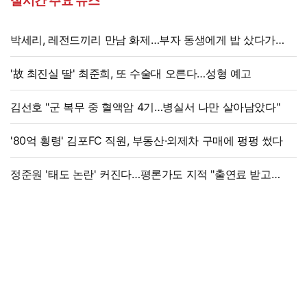
실시간 주요 뉴스
박세리, 레전드끼리 만남 화제…부자 동생에게 밥 샀다가
'반전'
'故 최진실 딸' 최준희, 또 수술대 오른다…성형 예고
김선호 "군 복무 중 혈액암 4기…병실서 나만 살아남았다"
'80억 횡령' 김포FC 직원, 부동산·외제차 구매에 펑펑 썼다
정준원 '태도 논란' 커진다…평론가도 지적 "출연료 받고
그래서는 안 돼"