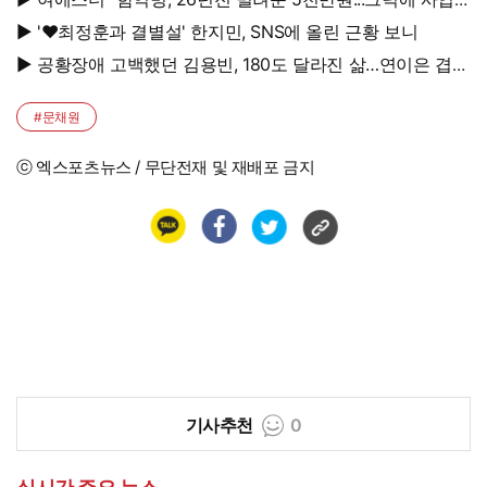
시작"
▶ '♥최정훈과 결별설' 한지민, SNS에 올린 근황 보니
▶ 공황장애 고백했던 김용빈, 180도 달라진 삶…연이은 겹경
사
#문채원
ⓒ 엑스포츠뉴스 / 무단전재 및 재배포 금지
기사추천
0