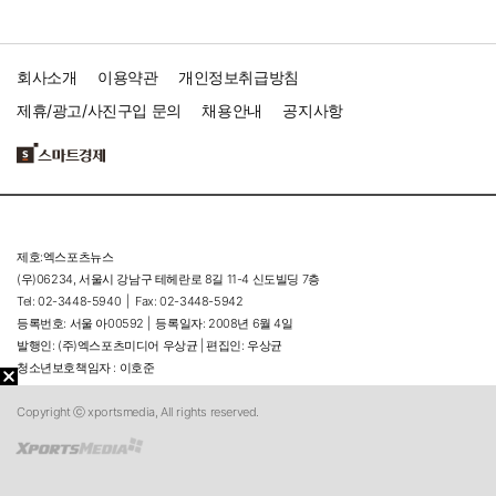
회사소개
이용약관
개인정보취급방침
제휴/광고/사진구입 문의
채용안내
공지사항
제호:엑스포츠뉴스
(우)06234, 서울시 강남구 테헤란로 8길 11-4 신도빌딩 7층
Tel: 02-3448-5940 |
Fax: 02-3448-5942
등록번호: 서울 아00592 |
등록일자: 2008년 6월 4일
발행인: (주)엑스포츠미디어 우상균 | 편집인: 우상균
청소년보호책임자 : 이호준
Copyright ⓒ xportsmedia, All rights reserved.