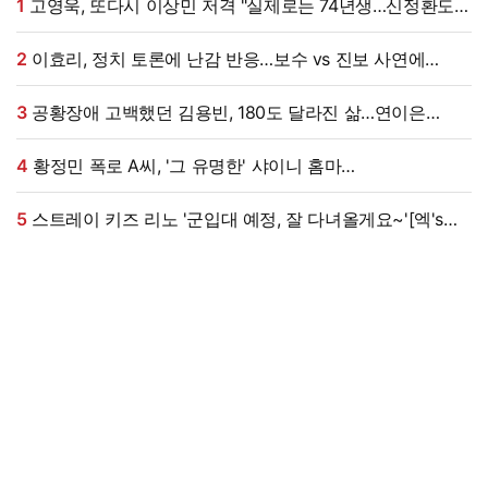
1
고영욱, 또다시 이상민 저격 "실제로는 74년생…신정환도
나중에 알고 욕해"
2
이효리, 정치 토론에 난감 반응…보수 vs 진보 사연에
"빠지면 안 될까요?"
3
공황장애 고백했던 김용빈, 180도 달라진 삶…연이은
겹경사
4
황정민 폭로 A씨, '그 유명한' 샤이니 홈마
출신?…"고마워서 술 사려던 건데" 침묵 이유 있었나 [엑's
이슈]
5
스트레이 키즈 리노 '군입대 예정, 잘 다녀올게요~'[엑's
HD포토]