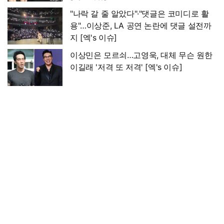
"나락 갈 줄 알았다"·"댓글은 코미디로 활
용"…이상준, LA 공연 논란에 댓글 설전까
지 [엑's 이슈]
이상민은 모르쇠…고영욱, 대체 무슨 원한
이길래 '저격 또 저격' [엑's 이슈]