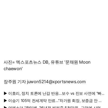
사진= 엑스포츠뉴스 DB, 유튜브 '문채원 Moon
chaewon'
장주원 기자 juwon5214@xportsnews.com
▶ 이효리, 정치 토론에 난감 반응…보수 vs 진보 사연에 "빠
지면 안 될까요?"
▶ 이승기 105억 전세계약 만료…"차가원 회장, 보증금 안 주
면 법적 조치"
▶ 여에스더 "함익병, 26년전 빌려준 5천만원...그덕에 사업