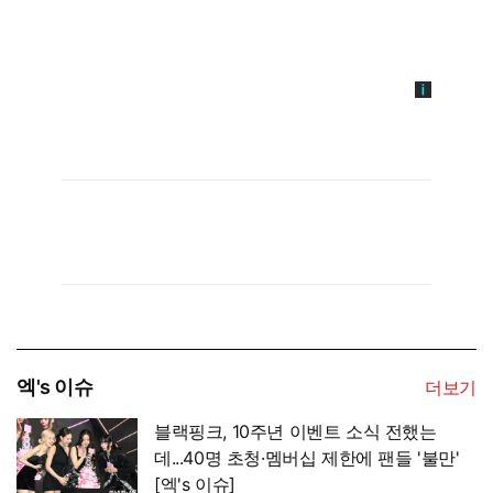
엑's 이슈
더보기
블랙핑크, 10주년 이벤트 소식 전했는
데...40명 초청·멤버십 제한에 팬들 '불만'
[엑's 이슈]