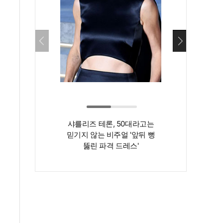
샤를리즈 테론, 50대라고는
‘인간 명화’ 김지
믿기지 않는 비주얼 '앞뒤 뻥
존재감은 확실…
뚫린 파격 드레스'