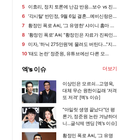
는 스토킹" 현직 변호사 해석 [엑's 이슈]
5
이효리, 정치 토론에 난감 반응…보수 vs 진
보 사연에 "빠지면 안 될까요?"
6
'각시탈' 반민정, 9월 6일 결혼…예비신랑은
연상의 사업가 [공식]
7
황정민 폭로 A씨, '그 유명한' 샤이니 홈마 출
신?…"고마워서 술 사려던 건데" 침묵 이유 있었
8
'황정민 폭로' A씨 "황정민은 자료가 진짜인
나 [엑's 이슈]
것 알고 있어…아니었다면 '조작·허위'라 했을
9
미자, '하닉 275만원'에 물려도 버틴다…"지금
것" 주장
털면 죽어" 씁쓸 (미자네)
10
'태도 논란' 정준원, 유튜브에선 다른 모
습…"난 안 되는 놈인가 생각" [엑's 이슈]
더보기
엑's 이슈
이상민은 모르쇠…고영욱,
대체 무슨 원한이길래 '저격
또 저격' [엑's 이슈]
"아일릿 생명 끝났다"던 평
론가, 정준원 논란 겨냥하더
니…글삭제 엔딩 [엑's 이슈]
황정민 폭로 A씨, '그 유명