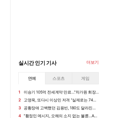
더보기
실시간 인기 기사
연예
스포츠
게임
1
이승기 105억 전세계약 만료…"차가원 회장,
보증금 안 주면 법적 조치"
2
고영욱, 또다시 이상민 저격 "실제로는 74년
생…신정환도 나중에 알고 욕해"
3
공황장애 고백했던 김용빈, 180도 달라진
삶…연이은 겹경사
4
"황정민 메시지, 오해의 소지 없는 불륜…A씨