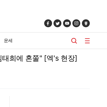
운세
희에 혼쭐" [엑's 현장]