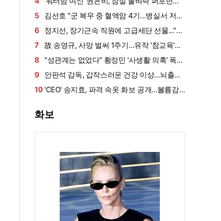
게 밥 샀다가 '반전'
4
'워터밤 여신' 권은비, 잠실 물벼락 퍼포먼스
'후끈'…두산 승리요정 등극
5
김선호 "군 복무 중 혈액암 4기…병실서 저만
살아남았다" (내 남은 연애)
6
정지선, 장기근속 직원에 고급세단 선물..."차
부담되면 명품백도 가능" (사당귀)[전일야화]
7
故 송영규, 사망 벌써 1주기…유작 '참교육'서
묵직한 존재감
8
"성관계는 없었다" 황정민 '사생활 의혹' 폭로
자, 만남 경위 공개
9
안판석 감독, 갑작스러운 건강 이상…뇌출혈
로 쓰러져
10
'CEO' 송지효, 파격 속옷 화보 공개…볼륨감·
라인 모두 '퍼펙트'
화보