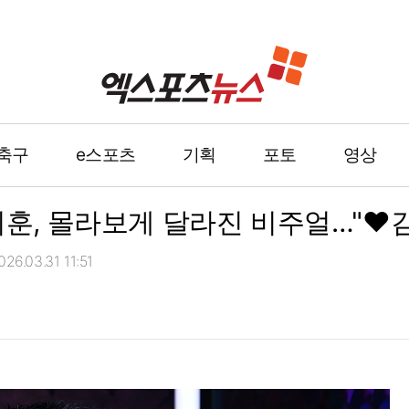
축구
e스포츠
기획
포토
영상
지훈, 몰라보게 달라진 비주얼…"♥김태
6.03.31 11:51