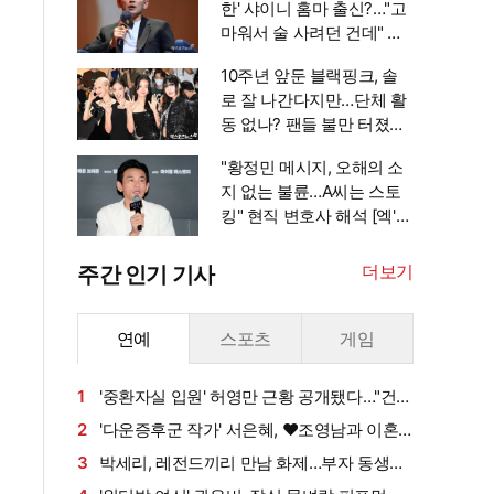
한' 샤이니 홈마 출신?…"고
마워서 술 사려던 건데" 침
묵 이유 있었나 [엑's 이슈]
10주년 앞둔 블랙핑크, 솔
로 잘 나간다지만…단체 활
동 없나? 팬들 불만 터졌다
[엑's 이슈]
"황정민 메시지, 오해의 소
지 없는 불륜…A씨는 스토
킹" 현직 변호사 해석 [엑's
이슈]
더보기
주간 인기 기사
연예
스포츠
게임
1
'중환자실 입원' 허영만 근황 공개됐다…"건강
회복 위해 노력 중" [엑's 이슈]
2
'다운증후군 작가' 서은혜, ♥조영남과 이혼
설 확산에 결국 입 열었다
3
박세리, 레전드끼리 만남 화제…부자 동생에