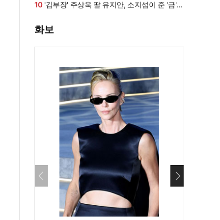
화·남편과 식사도”
10
'김부장' 주상욱 딸 유지안, 소지섭이 준 '금'
방치했다…"비누인 줄"
화보