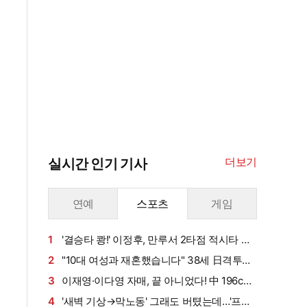
더보기
실시간 인기 기사
연예
스포츠
게임
1
'결승타 쾅!' 이정후, 만루서 2타점 적시타 폭
발→6G 연속 안타 상승세…시즌 타율 0.303
2
"10대 여성과 재혼했습니다" 38세 日격투기
스타, 충격의 재혼 발표…2주 만에 동거→반 년
3
이재영·이다영 자매, 끝 아니었다! 中 196cm
만에 결혼, "뭐하는 거야?" 일본서도 시끌
국대+쿠바 스타까지 싹쓸이…창단 1년 만에 유
4
'새벽 기상→막노동' 그래도 버텼는데…'프로