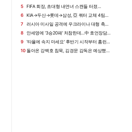
럽 정조준
눈앞' 호주 럭비 MVP, 경기 중 대형 사고→척수
5
FIFA 회장, 초대형 내연녀 스캔들 터졌
부상으로 수술대
다…"UEFA 사무총장 시절, 승진 특혜+MBA 학
6
KIA→두산→롯데→삼성, 亞 쿼터 교체 4팀째
비"→"관계 들통나자 거액 퇴직금" (英 텔레그래
나왔다…남은 일주일, '추가 퇴출자' 나올 가능성
7
러시아 미사일 공격에 우크라이나 대형 축구
프)
은?
장 부숴졌다…경기 하루 전 '지붕 뚫리고 관중석
8
안세영에 '3승20패' 처참한데…中 호언장담!
초토화', 2명 부상
"왕즈이·천위페이는 쌍보험"→15년 만의 세계선
9
'타율에 속지 마세요' 후반기 시작부터 홈런→
수권 金 노린다
홈런→2루타→2루타→홈런→홈런→2루타…김
10
돌아온 강백호 침묵, 김경문 감독은 예상했
도영·오스틴보다 OPS 높다니
다?…"오자마자 잘 치긴 어려워, 시간 필요하다"