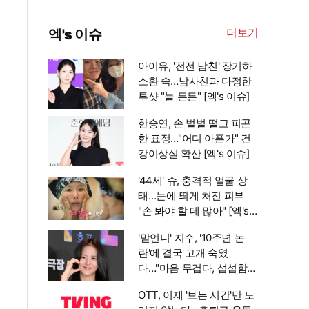
더보기
엑's 이슈
아이유, '전전 남친' 장기하
소환 속…남사친과 다정한
투샷 "늘 든든" [엑's 이슈]
한승연, 손 벌벌 떨고 피곤
한 표정…"어디 아픈가" 건
강이상설 확산 [엑's 이슈]
'44세' 슈, 충격적 얼굴 상
태…눈에 띄게 처진 피부
"손 봐야 할 데 많아" [엑's
이슈]
'맏언니' 지수, '10주년 논
란'에 결국 고개 숙였
다…"마음 무겁다, 섭섭함
안겨" [엑's 이슈]
OTT, 이제 '보는 시간'만 노