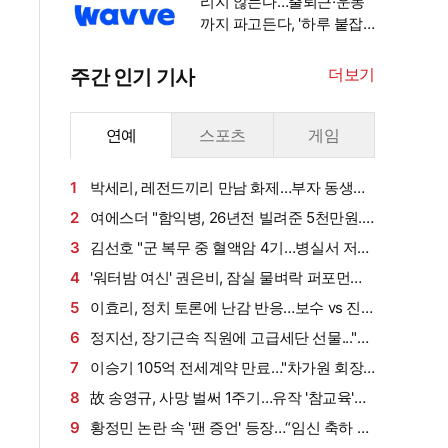
리지 않는다…출퇴근·운동
까지 파고든다, '하루 붙잡
기' 경쟁 [엑's 초점]
더보기
주간 인기 기사
연예
스포츠
게임
1
박세리, 레전드끼리 만남 화제…부자 동생에
게 밥 샀다가 '반전'
2
여에스더 "함익병, 26년전 빌려준 5천만원...
그덕에 사업 시작" (동상이몽2)[종합]
3
김선호 "군 복무 중 혈액암 4기…병실서 저만
살아남았다" (내 남은 연애)
4
'워터밤 여신' 권은비, 잠실 물벼락 퍼포먼스
'후끈'…두산 승리요정 등극
5
이효리, 정치 토론에 난감 반응…보수 vs 진
보 사연에 "빠지면 안 될까요?"
6
정지선, 장기근속 직원에 고급세단 선물..."차
부담되면 명품백도 가능" (사당귀)[전일야화]
7
이승기 105억 전세계약 만료…"차가원 회장,
보증금 안 주면 법적 조치"
8
故 송영규, 사망 벌써 1주기…유작 '참교육'서
묵직한 존재감
9
황정민 논란 속 '팬 증언' 등장…“임신 축하 전