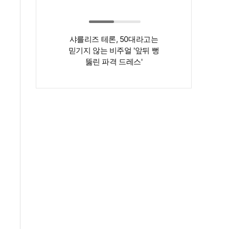
샤를리즈 테론, 50대라고는
‘인간 명화’ 김지
믿기지 않는 비주얼 '앞뒤 뻥
존재감은 확실…
뚫린 파격 드레스'