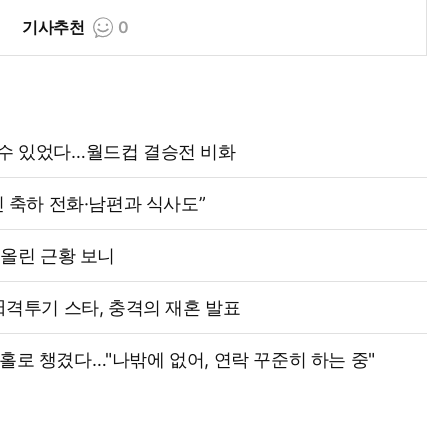
기사추천
0
격수 있었다…월드컵 결승전 비화
신 축하 전화·남편과 식사도”
 올린 근황 보니
 日격투기 스타, 충격의 재혼 발표
엄마 홀로 챙겼다…"나밖에 없어, 연락 꾸준히 하는 중"