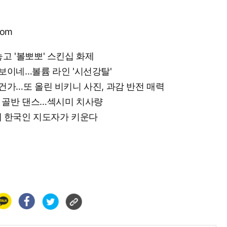
com
놓고 '볼뽀뽀' 스킨십 화제
 보이네…볼륨 라인 '시선강탈'
 건가…또 올린 비키니 사진, 과감 반전 매력
잇는 골반 댄스…섹시미 치사량
그런데 한국인 지도자가 키운다