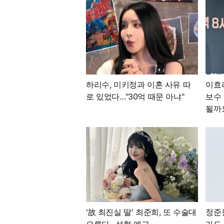
하리수, 미키정과 이혼 사유 따
이효
로 있었다…"30억 때문 아냐"
보수 
될까요
'故 최진실 딸' 최준희, 또 수술대
정준
오른다…성형 예고
가도