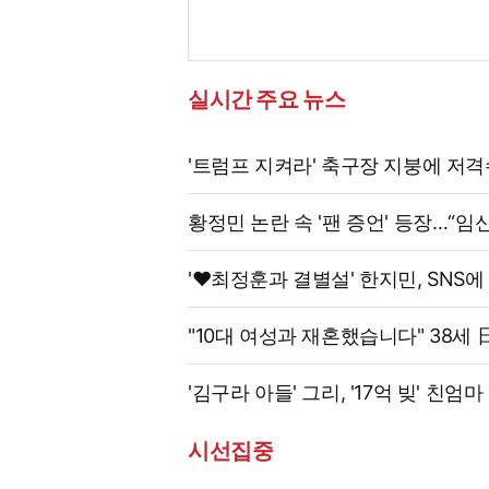
실시간 주요 뉴스
'트럼프 지켜라' 축구장 지붕에 저
황정민 논란 속 '팬 증언' 등장…“임
'♥최정훈과 결별설' 한지민, SNS에
"10대 여성과 재혼했습니다" 38세
'김구라 아들' 그리, '17억 빚' 친
시선집중