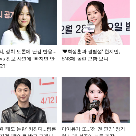
리, 정치 토론에 난감 반응…
'♥최정훈과 결별설' 한지민,
vs 진보 사연에 "빠지면 안
SNS에 올린 근황 보니
?"
원 '태도 논란' 커진다…평론
아이유가 또…'전 전 연인' 장기
 지적 "출연료 받고 그래서
하 노래 선곡이 부른 파장