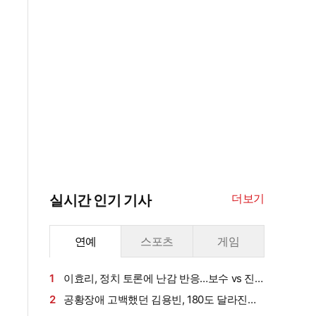
더보기
실시간 인기 기사
연예
스포츠
게임
1
이효리, 정치 토론에 난감 반응…보수 vs 진
보 사연에 "빠지면 안 될까요?"
2
공황장애 고백했던 김용빈, 180도 달라진