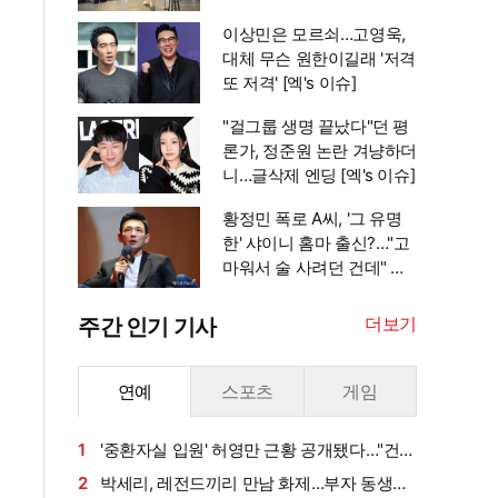
까지 [엑's 이슈]
이상민은 모르쇠…고영욱,
대체 무슨 원한이길래 '저격
또 저격' [엑's 이슈]
"걸그룹 생명 끝났다"던 평
론가, 정준원 논란 겨냥하더
니…글삭제 엔딩 [엑's 이슈]
황정민 폭로 A씨, '그 유명
한' 샤이니 홈마 출신?…"고
마워서 술 사려던 건데" 침
묵 이유 있었나 [엑's 이슈]
더보기
주간 인기 기사
연예
스포츠
게임
1
'중환자실 입원' 허영만 근황 공개됐다…"건강
회복 위해 노력 중" [엑's 이슈]
2
박세리, 레전드끼리 만남 화제…부자 동생에