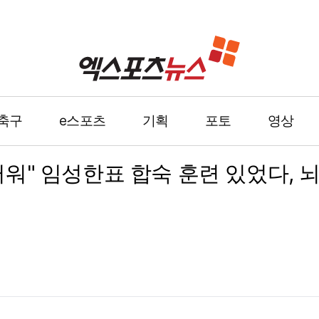
축구
e스포츠
기획
포토
영상
워" 임성한표 합숙 훈련 있었다, 뇌