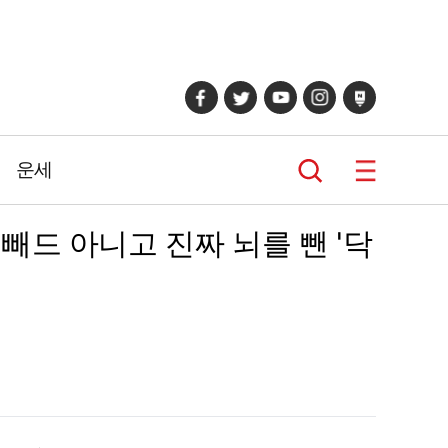
운세
빼드 아니고 진짜 뇌를 뺀 '닥