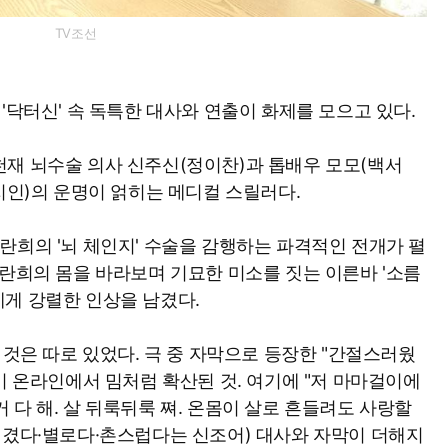
TV조선
'닥터신' 속 독특한 대사와 연출이 화제를 모으고 있다.
은 천재 뇌수술 의사 신주신(정이찬)과 톱배우 모모(백서
지인)의 운명이 얽히는 메디컬 스릴러다.
란희의 '뇌 체인지' 수술을 감행하는 파격적인 전개가 펼
현란희의 몸을 바라보며 기묘한 미소를 짓는 이른바 '소름
게 강렬한 인상을 남겼다.
 것은 따로 있었다. 극 중 자막으로 등장한 "간절스러웠
이 온라인에서 밈처럼 확산된 것. 여기에 "저 마마걸이에
 거 다 해. 살 뒤룩뒤룩 쪄. 온몸이 살로 흔들려도 사랑할
생겼다·별로다·촌스럽다는 신조어) 대사와 자막이 더해지