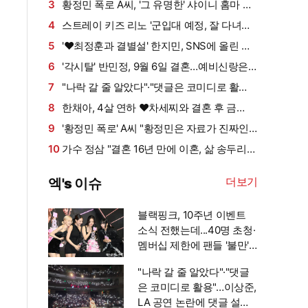
삶…연이은 겹경사
3
황정민 폭로 A씨, '그 유명한' 샤이니 홈마 출
신?…"고마워서 술 사려던 건데" 침묵 이유 있었
4
스트레이 키즈 리노 '군입대 예정, 잘 다녀올
나 [엑's 이슈]
게요~'[엑's HD포토]
5
'♥최정훈과 결별설' 한지민, SNS에 올린 근
황 보니
6
'각시탈' 반민정, 9월 6일 결혼…예비신랑은
연상의 사업가 [공식]
7
"나락 갈 줄 알았다"·"댓글은 코미디로 활
용"…이상준, LA 공연 논란에 댓글 설전까지
8
한채아, 4살 연하 ♥차세찌와 결혼 후 금
[엑's 이슈]
주…"다 잡은 물고기에 미끼를 왜 던져?" (광예
9
'황정민 폭로' A씨 "황정민은 자료가 진짜인
원)
것 알고 있어…아니었다면 '조작·허위'라 했을
10
가수 정삼 "결혼 16년 만에 이혼, 삶 송두리째
것" 주장
달라졌다" 고백 (특종세상)
더보기
엑's 이슈
블랙핑크, 10주년 이벤트
소식 전했는데...40명 초청·
멤버십 제한에 팬들 '불만'
[엑's 이슈]
"나락 갈 줄 알았다"·"댓글
은 코미디로 활용"…이상준,
LA 공연 논란에 댓글 설전