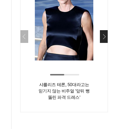
샤를리즈 테론, 50대라고는
‘인간 명화’ 김지
믿기지 않는 비주얼 '앞뒤 뻥
존재감은 확실…
뚫린 파격 드레스'