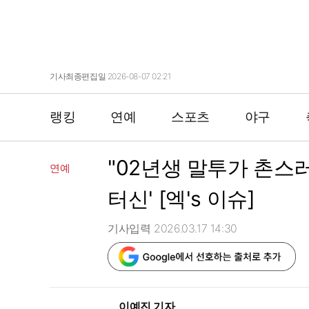
기사최종편집일 2026-08-07 02:21
랭킹
연예
스포츠
야구
"02년생 말투가 촌스러
연예
터신' [엑's 이슈]
기사입력 2026.03.17 14:30
이예진 기자