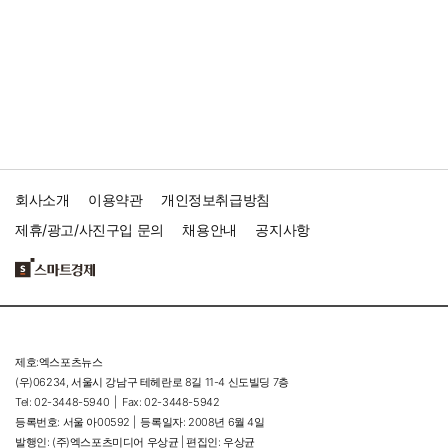
회사소개
이용약관
개인정보취급방침
제휴/광고/사진구입 문의
채용안내
공지사항
제호:엑스포츠뉴스
(우)06234, 서울시 강남구 테헤란로 8길 11-4 신도빌딩 7층
Tel: 02-3448-5940 |
Fax: 02-3448-5942
등록번호: 서울 아00592 |
등록일자: 2008년 6월 4일
발행인: (주)엑스포츠미디어 우상균 | 편집인: 우상균