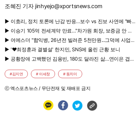
조혜진 기자 jinhyejo@xportsnews.com
▶ 이효리, 정치 토론에 난감 반응…보수 vs 진보 사연에 "빠
지면 안 될까요?"
▶ 이승기 105억 전세계약 만료…"차가원 회장, 보증금 안 주
면 법적 조치"
▶ 여에스더 "함익병, 26년전 빌려준 5천만원...그덕에 사업
시작"
▶ '♥최정훈과 결별설' 한지민, SNS에 올린 근황 보니
▶ 공황장애 고백했던 김용빈, 180도 달라진 삶…연이은 겹경
사
#김지연
# 이세창
# 동치미
ⓒ 엑스포츠뉴스 / 무단전재 및 재배포 금지