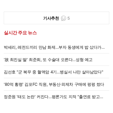
기사추천
5
실시간 주요 뉴스
박세리, 레전드끼리 만남 화제…부자 동생에게 밥 샀다가
'반전'
'故 최진실 딸' 최준희, 또 수술대 오른다…성형 예고
김선호 "군 복무 중 혈액암 4기…병실서 나만 살아남았다"
'80억 횡령' 김포FC 직원, 부동산·외제차 구매에 펑펑 썼다
정준원 '태도 논란' 커진다…평론가도 지적 "출연료 받고
그래서는 안 돼"