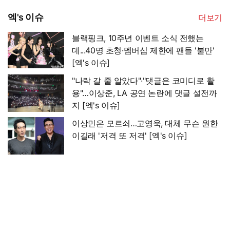
엑's 이슈
더보기
블랙핑크, 10주년 이벤트 소식 전했는
데...40명 초청·멤버십 제한에 팬들 '불만'
[엑's 이슈]
"나락 갈 줄 알았다"·"댓글은 코미디로 활
용"…이상준, LA 공연 논란에 댓글 설전까
지 [엑's 이슈]
이상민은 모르쇠…고영욱, 대체 무슨 원한
이길래 '저격 또 저격' [엑's 이슈]