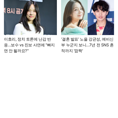
이효리, 정치 토론에 난감 반
'결혼 발표' 노을 강균성, 예비신
응…보수 vs 진보 사연에 "빠지
부 누군지 보니…7년 전 SNS 흔
면 안 될까요?"
적까지 '깜짝'