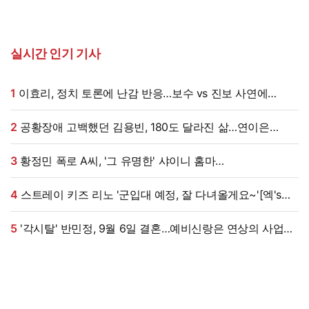
실시간 인기 기사
1
이효리, 정치 토론에 난감 반응…보수 vs 진보 사연에
"빠지면 안 될까요?"
2
공황장애 고백했던 김용빈, 180도 달라진 삶…연이은
겹경사
3
황정민 폭로 A씨, '그 유명한' 샤이니 홈마
출신?…"고마워서 술 사려던 건데" 침묵 이유 있었나 [엑's
이슈]
4
스트레이 키즈 리노 '군입대 예정, 잘 다녀올게요~'[엑's
HD포토]
5
'각시탈' 반민정, 9월 6일 결혼…예비신랑은 연상의 사업가
[공식]