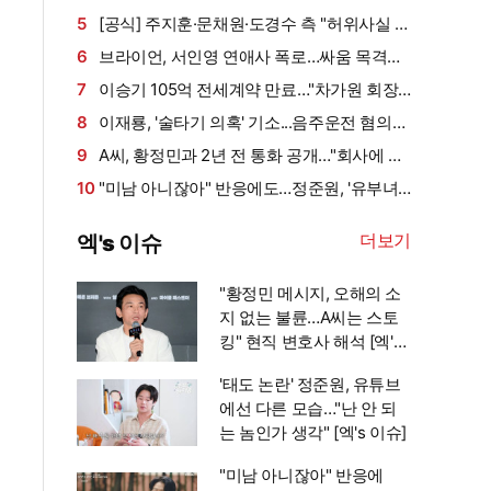
폐인처럼 지내" (유퀴즈)
5
[공식] 주지훈·문채원·도경수 측 "허위사실 유
포, 비방, 성희롱 강경 대응"
6
브라이언, 서인영 연애사 폭로…싸움 목격담
공개 "사람 죽이는 줄" (개과천선)
7
이승기 105억 전세계약 만료…"차가원 회장,
보증금 안 주면 법적 조치"
8
이재룡, '술타기 의혹' 기소...음주운전 혐의는
제외됐다
9
A씨, 황정민과 2년 전 통화 공개…"회사에 전
화 안했지?" 두 차례 확인 주장 [엑's 이슈]
10
"미남 아니잖아" 반응에도…정준원, '유부녀
킬러' 원작자·감독은 '극찬' [엑's 이슈]
더보기
엑's 이슈
"황정민 메시지, 오해의 소
지 없는 불륜…A씨는 스토
킹" 현직 변호사 해석 [엑's
이슈]
'태도 논란' 정준원, 유튜브
에선 다른 모습…"난 안 되
는 놈인가 생각" [엑's 이슈]
"미남 아니잖아" 반응에