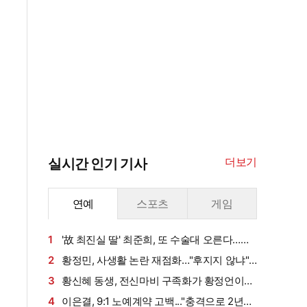
더보기
실시간 인기 기사
연예
스포츠
게임
1
'故 최진실 딸' 최준희, 또 수술대 오른다…성
형 예고
2
황정민, 사생활 논란 재점화…"후지지 않냐"
녹취·77차례 통화까지 '폭로는 계속' [엑's 이슈]
3
황신혜 동생, 전신마비 구족화가 황정언이었
다…"아내 고마워" (같이 삽시다)
4
이은결, 9:1 노예계약 고백..."충격으로 2년간