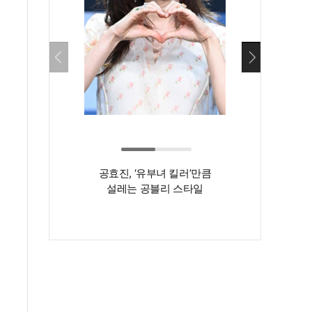
공효진, ‘유부녀 킬러’만큼
'55세 자기관리 
설레는 공블리 스타일
헤어스타일도
달라졌