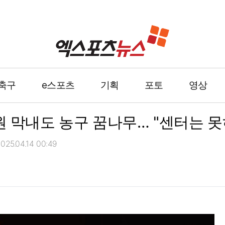
축구
e스포츠
기획
포토
영상
원 막내도 농구 꿈나무… "센터는 못
25.04.14 00:49