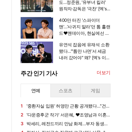
도…정준원, '유부녀 킬러'
원작자·감독은 '극찬' [엑's
이슈]
400만 터진 '스파이더
맨'…'사귀지 말라'던 톰 홀랜
드♥젠데이아, 현실에선 부
부됐다 [엑's 이슈]
유연석 잡음에 유재석 소환
됐다…"'틈만 나면'서 세금
내러 갔어야" 왜? [엑's 이
슈]
더보기
주간 인기 기사
연예
스포츠
게임
1
'중환자실 입원' 허영만 근황 공개됐다…"건강
회복 위해 노력 중" [엑's 이슈]
2
'다운증후군 작가' 서은혜, ♥조영남과 이혼
설 확산에 결국 입 열었다
3
박세리, 레전드끼리 만남 화제…부자 동생에