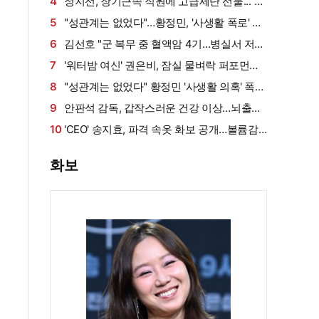
게 밥 샀다가 '반전'
4
정지선, 장기근속 직원에 고급세단 선물..."차
부담되면 명품백도 가능" (사당귀)[전일야화]
5
"성관계는 없었다"…황정민, '사생활 폭로' A
씨와 4번 만났다 (사건반장)
6
김선호 "군 복무 중 혈액암 4기…병실서 저만
살아남았다" (내 남은 연애)
7
'워터밤 여신' 권은비, 잠실 물벼락 퍼포먼스
'후끈'…두산 승리요정 등극
8
"성관계는 없었다" 황정민 '사생활 의혹' 폭로
자, 만남 경위 공개
9
안판석 감독, 갑작스러운 건강 이상…뇌출혈
로 쓰러져
10
'CEO' 송지효, 파격 속옷 화보 공개…볼륨감·
라인 모두 '퍼펙트'
화보