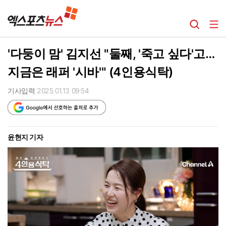
'다둥이 맘' 김지선 "둘째, '죽고 싶다'고…
지금은 래퍼 '시바'" (4인용식탁)
기사입력 2025.01.13 09:54
윤현지 기자