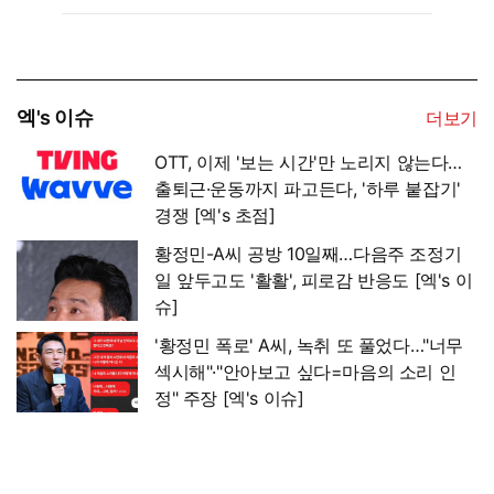
엑's 이슈
더보기
OTT, 이제 '보는 시간'만 노리지 않는다…
출퇴근·운동까지 파고든다, '하루 붙잡기'
경쟁 [엑's 초점]
황정민-A씨 공방 10일째…다음주 조정기
일 앞두고도 '활활', 피로감 반응도 [엑's 이
슈]
'황정민 폭로' A씨, 녹취 또 풀었다…"너무
섹시해"·"안아보고 싶다=마음의 소리 인
정" 주장 [엑's 이슈]