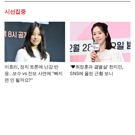
시선집중
이효리, 정치 토론에 난감 반
'♥최정훈과 결별설' 한지민,
응…보수 vs 진보 사연에 "빠지
SNS에 올린 근황 보니
면 안 될까요?"