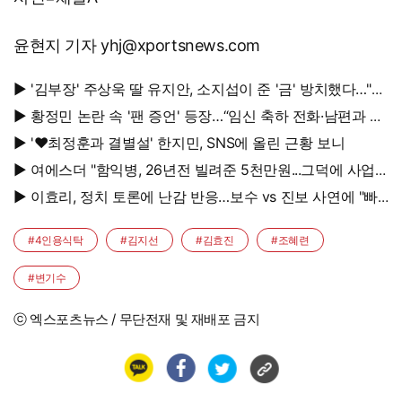
윤현지 기자 yhj@xportsnews.com
▶ '김부장' 주상욱 딸 유지안, 소지섭이 준 '금' 방치했다…"비
누인 줄"
▶ 황정민 논란 속 '팬 증언' 등장…“임신 축하 전화·남편과 식
사도”
▶ '♥최정훈과 결별설' 한지민, SNS에 올린 근황 보니
▶ 여에스더 "함익병, 26년전 빌려준 5천만원...그덕에 사업
시작"
▶ 이효리, 정치 토론에 난감 반응…보수 vs 진보 사연에 "빠
지면 안 될까요?"
#4인용식탁
#김지선
#김효진
#조혜련
#변기수
ⓒ 엑스포츠뉴스 / 무단전재 및 재배포 금지