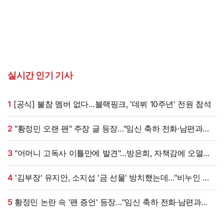
실시간 인기 기사
1
[공식] 불참 멤버 없다…블랙핑크, '데뷔 10주년' 전원 참석
2
"황정민 오랜 팬" 주장 글 등장…"임신 축하 전화·남편과
식사도" 온라인 확산 [엑's 이슈]
3
"어머니 고독사 이틀만에 발견"…방은희, 자책감에 오열
(특종세상)[전일야화]
4
'김부장' 유지안, 소지섭 '금 선물' 방치했는데…"비누인 줄,
엄마가 알아봐" (원마이크)
5
황정민 논란 속 '팬 증언' 등장…“임신 축하 전화·남편과
식사도”