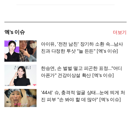
엑's 이슈
더보기
아이유, '전전 남친' 장기하 소환 속…남사
친과 다정한 투샷 "늘 든든" [엑's 이슈]
한승연, 손 벌벌 떨고 피곤한 표정…"어디
아픈가" 건강이상설 확산 [엑's 이슈]
'44세' 슈, 충격적 얼굴 상태…눈에 띄게 처
진 피부 "손 봐야 할 데 많아" [엑's 이슈]