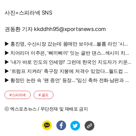
사진=스피라넥 SNS
권동환 기자 kkddhh95@xportsnews.com
▶ 홍진영, 수산시장 갔는데 몸매만 보이네…볼륨 라인 '시선
강탈'
▶ 치어리더 이주은, '삐끼삐끼' 잇는 골반 댄스…섹시미 치사
량
▶ '내가 바로 인도의 안세영!' 그런데 한국인 지도자가 키운
다
▶ '트럼프 지켜라' 축구장 지붕에 저격수 있었다…월드컵 결
승전 비화
▶ 황정민 논란 속 '팬 증언' 등장…“임신 축하 전화·남편과 식
사도”
#스피라넥
# 골프
ⓒ 엑스포츠뉴스 / 무단전재 및 재배포 금지