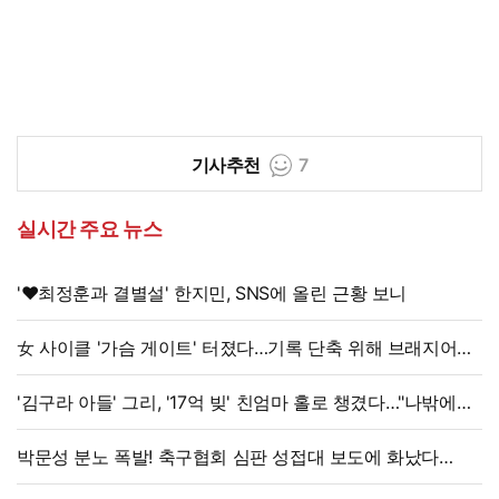
기사추천
7
실시간 주요 뉴스
'♥최정훈과 결별설' 한지민, SNS에 올린 근황 보니
女 사이클 '가슴 게이트' 터졌다…기록 단축 위해 브래지어에
솜 넣는다?
'김구라 아들' 그리, '17억 빚' 친엄마 홀로 챙겼다…"나밖에
없어, 연락 꾸준히 하는 중"
박문성 분노 폭발! 축구협회 심판 성접대 보도에 화났다
"국제 문제로 비화될 수 있어"