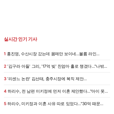
실시간 인기 기사
1
홍진영, 수산시장 갔는데 몸매만 보이네…볼륨 라인
'시선강탈'
2
'김구라 아들' 그리, '17억 빚' 친엄마 홀로 챙겼다…"나밖에
없어, 연락 꾸준히 하는 중"
3
'리센느 논란' 김선태, 충주시장에 복직 제안
받았다…"돌아올 생각 있냐" 수척 근황까지 [엑's 이슈]
4
하리수, 전 남편 미키정에 먼저 이혼 제안했다…"아이 못
낳는 미안함 늘 있어" (이중생활)[종합]
5
하리수, 미키정과 이혼 사유 따로 있었다…"30억 때문
아냐"