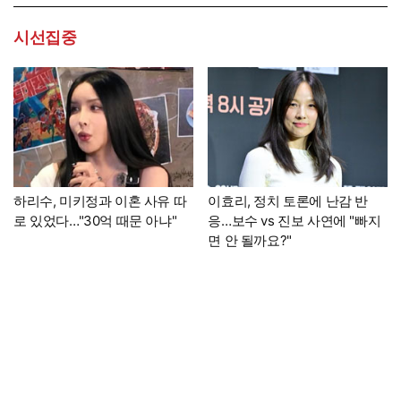
시선집중
하리수, 미키정과 이혼 사유 따
이효리, 정치 토론에 난감 반
로 있었다…"30억 때문 아냐"
응…보수 vs 진보 사연에 "빠지
면 안 될까요?"