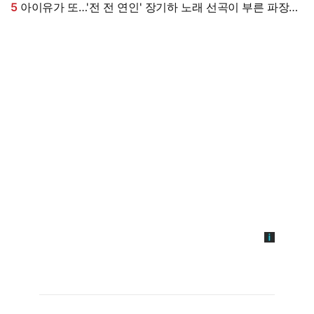
5
아이유가 또…'전 전 연인' 장기하 노래 선곡이 부른 파장
[엑's 이슈]