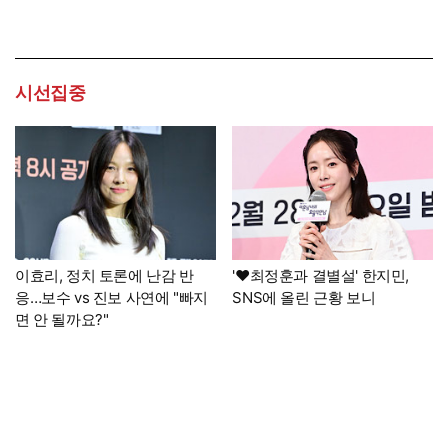
시선집중
이효리, 정치 토론에 난감 반
'♥최정훈과 결별설' 한지민,
응…보수 vs 진보 사연에 "빠지
SNS에 올린 근황 보니
면 안 될까요?"