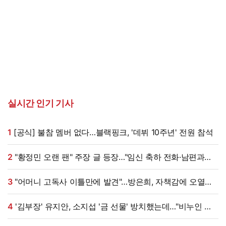
실시간 인기 기사
1
[공식] 불참 멤버 없다…블랙핑크, '데뷔 10주년' 전원 참석
2
"황정민 오랜 팬" 주장 글 등장…"임신 축하 전화·남편과
식사도" 온라인 확산 [엑's 이슈]
3
"어머니 고독사 이틀만에 발견"…방은희, 자책감에 오열
(특종세상)[전일야화]
4
'김부장' 유지안, 소지섭 '금 선물' 방치했는데…"비누인 줄,
엄마가 알아봐" (원마이크)