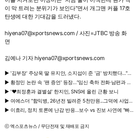
이 막 트려는 분위기가 보인다"면서 개그맨 커플 17호
탄생에 대한 기대감을 드러냈다.
hiyena07@xportsnews.com / 사진=JTBC 방송 화
면
김예나 기자 hiyena07@xportsnews.com
▶ '김부장' 주상욱 딸 유지안, 소지섭이 준 '금' 방치했다…"비
누인 줄"
▶ 황정민 논란 속 '팬 증언' 등장…“임신 축하 전화·남편과 식
사도”
▶ '♥최정훈과 결별설' 한지민, SNS에 올린 근황 보니
▶ 여에스더 "함익병, 26년전 빌려준 5천만원...그덕에 사업
시작"
▶ 이효리, 정치 토론에 난감 반응…보수 vs 진보 사연에 "빠
지면 안 될까요?"
ⓒ 엑스포츠뉴스 / 무단전재 및 재배포 금지