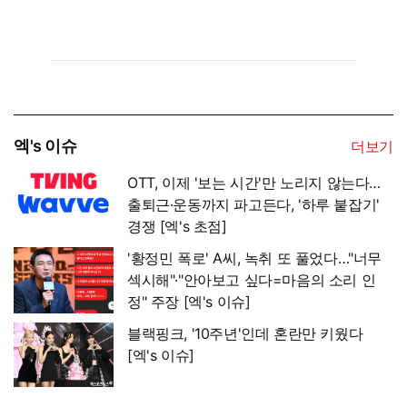
엑's 이슈
더보기
OTT, 이제 '보는 시간'만 노리지 않는다…
출퇴근·운동까지 파고든다, '하루 붙잡기'
경쟁 [엑's 초점]
'황정민 폭로' A씨, 녹취 또 풀었다…"너무
섹시해"·"안아보고 싶다=마음의 소리 인
정" 주장 [엑's 이슈]
블랙핑크, '10주년'인데 혼란만 키웠다
[엑's 이슈]