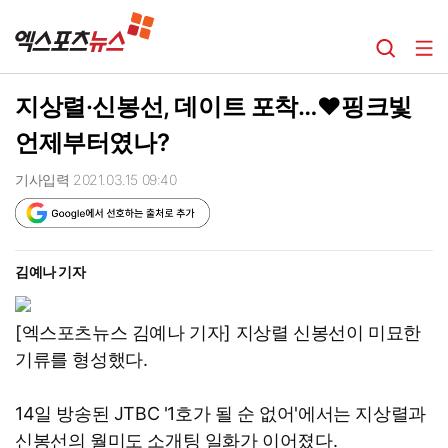
지상렬·신봉선, 데이트 포착…♥핑크빛
언제부터였나?
기사입력 2021.03.15 09:40
김예나 기자
[엑스포츠뉴스 김예나 기자] 지상렬 신봉선이 미묘한
기류를 형성했다.
14일 방송된 JTBC '1호가 될 순 없어'에서는 지상렬과
신봉선의 월미도 소개팅 일화가 이어졌다.