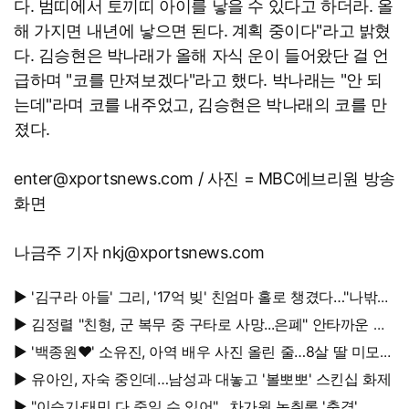
다. 범띠에서 토끼띠 아이를 낳을 수 있다고 하더라. 올
해 가지면 내년에 낳으면 된다. 계획 중이다"라고 밝혔
다. 김승현은 박나래가 올해 자식 운이 들어왔단 걸 언
급하며 "코를 만져보겠다"라고 했다. 박나래는 "안 되
는데"라며 코를 내주었고, 김승현은 박나래의 코를 만
졌다.
enter@xportsnews.com / 사진 = MBC에브리원 방송
화면
나금주 기자 nkj@xportsnews.com
▶ '김구라 아들' 그리, '17억 빚' 친엄마 홀로 챙겼다…"나밖에
없어, 연락 꾸준히 하는 중"
▶ 김정렬 "친형, 군 복무 중 구타로 사망...은폐" 안타까운 가
족사
▶ '백종원♥' 소유진, 아역 배우 사진 올린 줄…8살 딸 미모
대박, 연예인 시켜도 되겠어
▶ 유아인, 자숙 중인데…남성과 대놓고 '볼뽀뽀' 스킨십 화제
▶ "이승기·태민 다 죽일 수 있어"…차가원 녹취록 '충격'