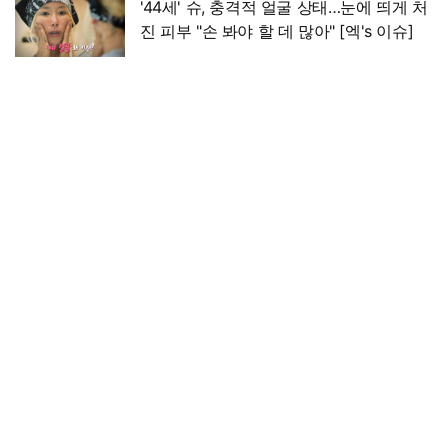
'44세' 슈, 충격적 얼굴 상태…눈에 띄게 처
진 피부 "손 봐야 할 데 많아" [엑's 이슈]