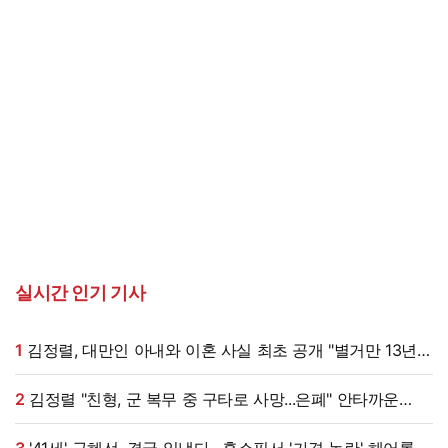
실시간 인기 기사
1
김정렬, 대만인 아내와 이혼 사실 최초 공개 "별거만 13년"
(데이앤나잇)
2
김정렬 "친형, 군 복무 중 구타로 사망...은폐" 안타까운
가족사 (데이앤나잇)[전일야화]
3
'41세' 구혜선, 결국 일냈다…홈쇼핑서 '가격 논란' 헤어롤