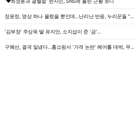
'♥최정훈과 결별설' 한지민, SNS에 올린 근황 보니
장윤정, 영상 하나 올렸을 뿐인데…난리난 반응, 누리꾼들 "더
예뻐졌네요" 술렁
'김부장' 주상욱 딸 유지안, 소지섭이 준 '금'
방치했다…"비누인 줄"
구혜선, 결국 일냈다…홈쇼핑서 '가격 논란' 헤어롤 대박, 무려
'3만 장' 돌파