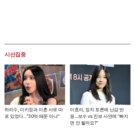
시선집중
하리수, 미키정과 이혼 사유 따
이효리, 정치 토론에 난감 반
로 있었다…"30억 때문 아냐"
응…보수 vs 진보 사연에 "빠지
면 안 될까요?"