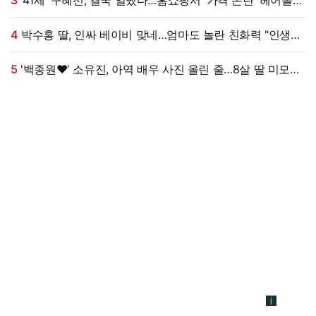
대박, 무려 '3만 장' 돌파 [엑's 이슈]
4
박수홍 딸, 인싸 베이비 맞네…엄마도 놀란 친화력 "인생
N회차"
5
'백종원♥' 소유진, 아역 배우 사진 올린 줄…8살 딸 미모
대박, 연예인 시켜도 되겠어 [★해시태그]