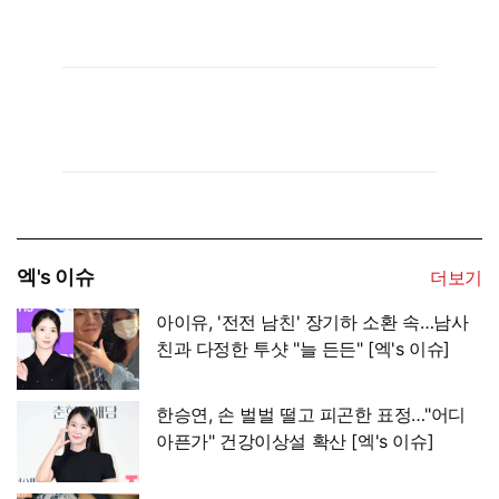
엑's 이슈
더보기
아이유, '전전 남친' 장기하 소환 속…남사
친과 다정한 투샷 "늘 든든" [엑's 이슈]
한승연, 손 벌벌 떨고 피곤한 표정…"어디
아픈가" 건강이상설 확산 [엑's 이슈]