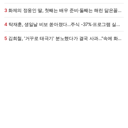
될 여자, 계속 명품 사 나를텐데"
3
화제의 정웅인 딸, 첫째는 배우 준비·둘째는 해린 닮은꼴…
근황 '눈길' [엑's 이슈]
4
탁재훈, 생일날 비보 쏟아졌다…주식 -37%·프로그램 실직
'날벼락' (미우새)
5
김희철, '거꾸로 태극기' 분노했다가 결국 사과…"속에 화가
많이 쌓여, 죄송" [엑's 이슈]