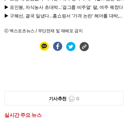
될 여자"
▶ 표인봉, 자식농사 초대박…'걸그룹 비주얼' 딸, 여주 꿰찼다
▶ 구혜선, 결국 일냈다…홈쇼핑서 '가격 논란' 헤어롤 대박,
무려 '3만 장' 돌파
ⓒ 엑스포츠뉴스 / 무단전재 및 재배포 금지
기사추천
0
실시간 주요 뉴스