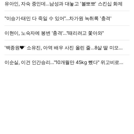
유아인, 자숙 중인데…남성과 대놓고 '볼뽀뽀' 스킨십 화제
"이승기·태민 다 죽일 수 있어"…차가원 녹취록 '충격'
이현이, 노숙자에 봉변 '충격'…"때리려고 쫓아와"
'백종원♥' 소유진, 아역 배우 사진 올린 줄…8살 딸 미모
대박, 연예인 시켜도 되겠어
이순실, 이건 인간승리…"10개월만 45kg 뺐다" 위고비로
대박, 몰라보게 달라졌다