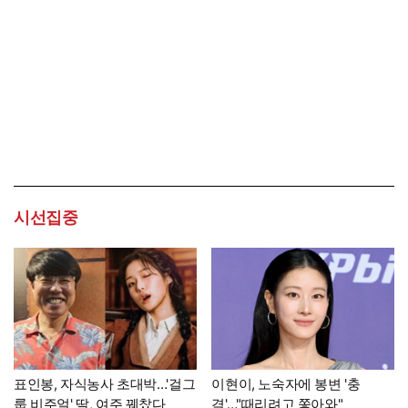
시선집중
표인봉, 자식농사 초대박…'걸그
이현이, 노숙자에 봉변 '충
룹 비주얼' 딸, 여주 꿰찼다
격'…"때리려고 쫓아와"