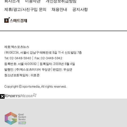
회사소개
이용약관
개인정보취급방침
제휴/광고/사진구입 문의
채용안내
공지사항
제호:엑스포츠뉴스
(우)06234, 서울시 강남구 테헤란로 8길 11-4 신도빌딩 7층
Tel: 02-3448-5940 |
Fax: 02-3448-5942
등록번호: 서울 아00592 |
등록일자: 2008년 6월 4일
발행인: (주)엑스포츠미디어 우상균 | 편집인: 우상균
청소년보호책임자 : 이호준
Copyright ⓒ xportsmedia, All rights reserved.