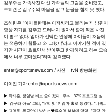
김우주는 가족사진 대신 가족들의 그림을 준비했고,
조혜련은 김우주의 마음을 알고 눈물을 참지 못 했다.
조혜련은 "아이들한테는 아저씨라고 불리는 제 남편이
항상 자기를 감추고 드러내지 않아서 함께 찍은 사진
이 별로 없다. 엄마가 선택한 인생에 아이들이 처음에
는 적응하기 힘들고 '왜 그랬냐'라고 이야기한 적이 있
지만 시간이 흐르면서 받아주고 함께하려고 하는 모습
에서 너무 고마웠다"라며 감격했다.
enter@xportsnews.com / 사진 = tvN 방송화면
이이진 기자 enter@xportsnews.com
▶ 탁재훈, 생일날 비보 쏟아졌다…주식 -37%·프로그램 실직
'날벼락'
▶ '김구라 아들' 그리, '17억 빚' 친엄마 홀로 챙겼다…"나밖에
없어"
▶ 고영욱, 뜬금없이 박하선♥류수영 부부에 막말…"감당 안