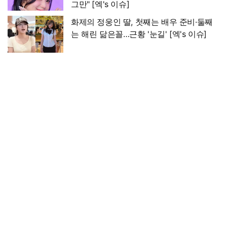
그만" [엑's 이슈]
화제의 정웅인 딸, 첫째는 배우 준비·둘째
는 해린 닮은꼴…근황 '눈길' [엑's 이슈]