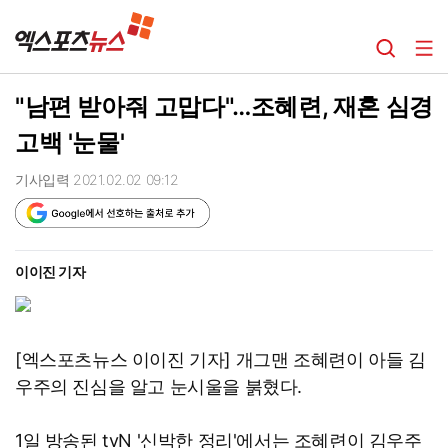
"남편 받아줘 고맙다"…조혜련, 재혼 심경
고백 '눈물'
기사입력 2021.02.02 09:12
이이진 기자
[엑스포츠뉴스 이이진 기자] 개그맨 조혜련이 아들 김
우주의 진심을 알고 눈시울을 붉혔다.
1일 방송된 tvN '신박한 정리'에서는 조혜련이 김우주