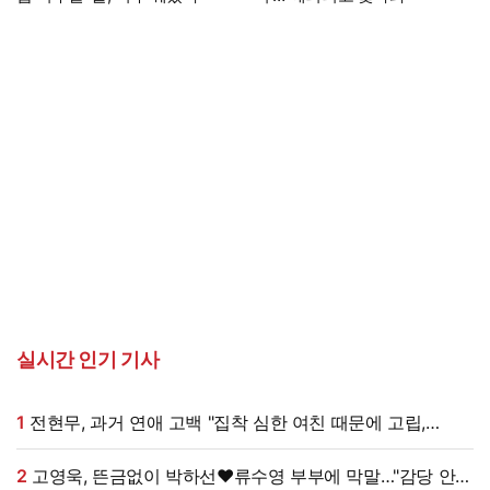
실시간 인기 기사
1
전현무, 과거 연애 고백 "집착 심한 여친 때문에 고립,
친구들이 연락 끊어" (내사패)
2
고영욱, 뜬금없이 박하선♥류수영 부부에 막말…"감당 안