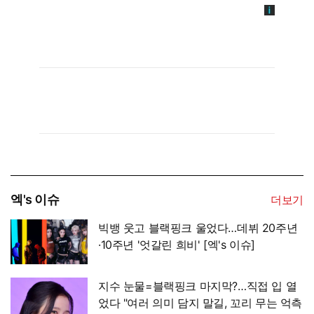
엑's 이슈
더보기
빅뱅 웃고 블랙핑크 울었다…데뷔 20주년
·10주년 '엇갈린 희비' [엑's 이슈]
지수 눈물=블랙핑크 마지막?…직접 입 열
었다 "여러 의미 담지 말길, 꼬리 무는 억측