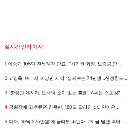
실시간 인기 기사
1
이승기 105억 전세계약 만료…"차가원 회장, 보증금 안
주면 법적 조치"
2
고영욱, 또다시 이상민 저격 "실제로는 74년생…신정환도
나중에 알고 욕해"
3
"황정민 메시지, 오해의 소지 없는 불륜…A씨는 스토킹"
현직 변호사 해석 [엑's 이슈]
4
공황장애 고백했던 김용빈, 180도 달라진 삶…연이은
겹경사
5
미자, '하닉 275만원'에 물려도 버틴다…"지금 털면 죽어"
씁쓸 (미자네)