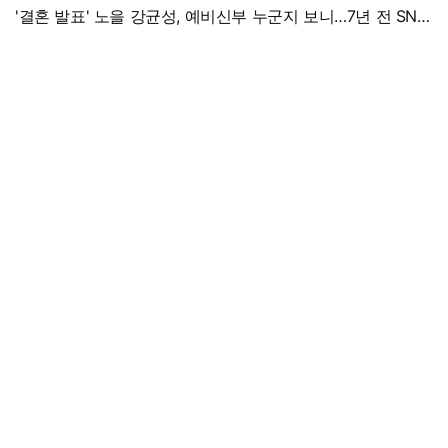
'결혼 발표' 노을 강균성, 예비신부 누군지 보니…7년 전 SNS
흔적까지 '깜짝'