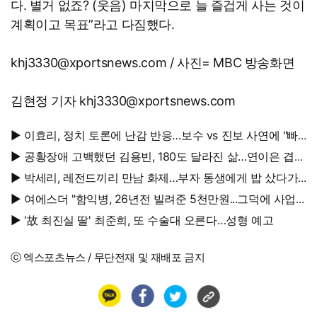
다. 별거 없죠? (웃음) 마지막으로 늘 즐겁게 사는 것이
계획이고 목표”라고 다짐했다.
khj3330@xportsnews.com / 사진= MBC 방송화면
김현정 기자 khj3330@xportsnews.com
▶ 이효리, 정치 토론에 난감 반응…보수 vs 진보 사연에 "빠
지면 안 될까요?"
▶ 공황장애 고백했던 김용빈, 180도 달라진 삶…연이은 겹경
사
▶ 박세리, 레전드끼리 만남 화제…부자 동생에게 밥 샀다가
'반전'
▶ 여에스더 "함익병, 26년전 빌려준 5천만원...그덕에 사업
시작"
▶ '故 최진실 딸' 최준희, 또 수술대 오른다…성형 예고
ⓒ 엑스포츠뉴스 / 무단전재 및 재배포 금지