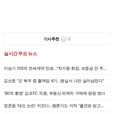
기사추천
0
실시간 주요 뉴스
이승기 105억 전세계약 만료…"차가원 회장, 보증금 안 주면
법적 조치"
김선호 "군 복무 중 혈액암 4기…병실서 나만 살아남았다"
'80억 횡령' 김포FC 직원, 부동산·외제차 구매에 펑펑 썼다
정준원 '태도 논란' 커진다…평론가도 지적 "출연료 받고
그래서는 안 돼"