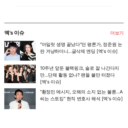
엑's 이슈
더보기
"아일릿 생명 끝났다"던 평론가, 정준원 논
란 겨냥하더니…글삭제 엔딩 [엑's 이슈]
10주년 앞둔 블랙핑크, 솔로 잘 나간다지
만…단체 활동 없나? 팬들 불만 터졌다
[엑's 이슈]
"황정민 메시지, 오해의 소지 없는 불륜…A
씨는 스토킹" 현직 변호사 해석 [엑's 이슈]