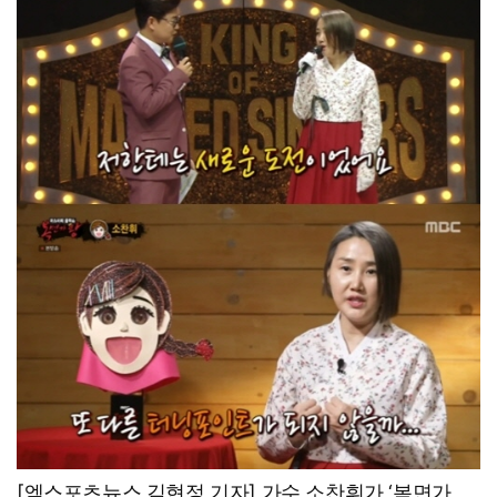
[엑스포츠뉴스 김현정 기자] 가수 소찬휘가 ‘복면가