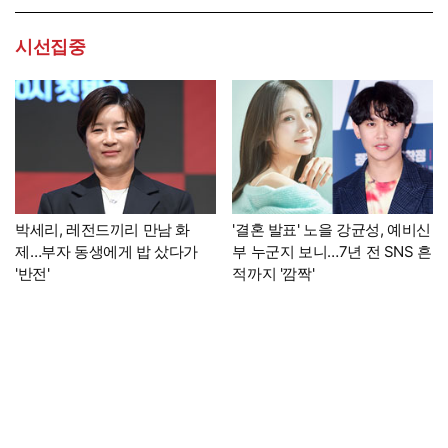
시선집중
박세리, 레전드끼리 만남 화
'결혼 발표' 노을 강균성, 예비신
제…부자 동생에게 밥 샀다가
부 누군지 보니…7년 전 SNS 흔
'반전'
적까지 '깜짝'