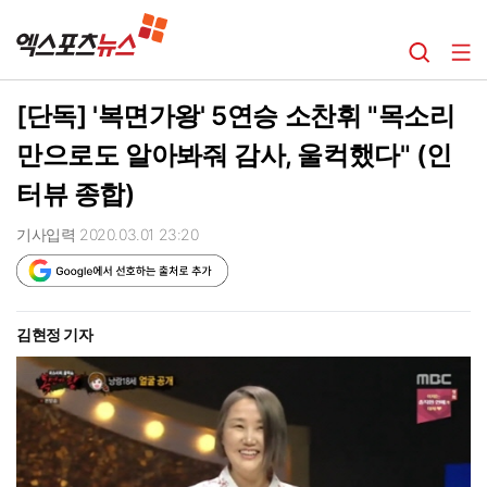
[단독] '복면가왕' 5연승 소찬휘 "목소리
만으로도 알아봐줘 감사, 울컥했다" (인
터뷰 종합)
기사입력 2020.03.01 23:20
김현정 기자