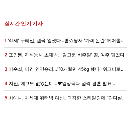
실시간 인기 기사
1
'41세' 구혜선, 결국 일냈다…홈쇼핑서 '가격 논란' 헤어롤
대박, 무려 '3만 장' 돌파 [엑's 이슈]
2
표인봉, 자식농사 초대박…'걸그룹 비주얼' 딸, 여주 꿰찼다
3
이순실, 이건 인간승리…"10개월만 45kg 뺐다" 위고비로
대박, 몰라보게 달라졌다 (동치미쇼)
4
지안, 예고도 없었는데…♥엄정욱과 깜짝 결혼 발표
"짧지만 깊은 연애, 확신 들었다" [전문]
5
최예나, 차세대 워터밤 여신…과감한 스타일링에 "감다살"
반응 폭발