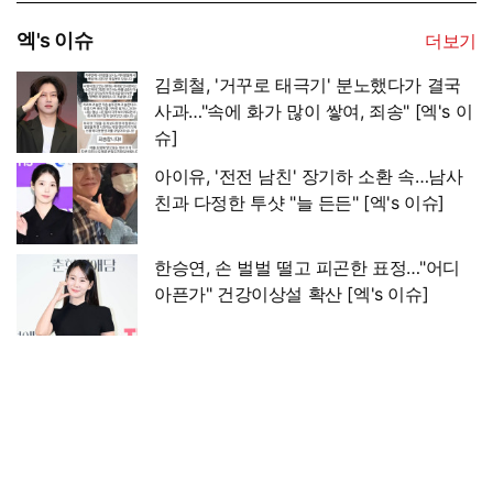
엑's 이슈
더보기
김희철, '거꾸로 태극기' 분노했다가 결국
사과…"속에 화가 많이 쌓여, 죄송" [엑's 이
슈]
아이유, '전전 남친' 장기하 소환 속…남사
친과 다정한 투샷 "늘 든든" [엑's 이슈]
한승연, 손 벌벌 떨고 피곤한 표정…"어디
아픈가" 건강이상설 확산 [엑's 이슈]