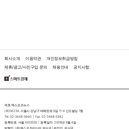
회사소개
이용약관
개인정보취급방침
제휴/광고/사진구입 문의
채용안내
공지사항
제호:엑스포츠뉴스
(우)06234, 서울시 강남구 테헤란로 8길 11-4 신도빌딩 7층
Tel: 02-3448-5940 |
Fax: 02-3448-5942
등록번호: 서울 아00592 |
등록일자: 2008년 6월 4일
발행인: (주)엑스포츠미디어 우상균 | 편집인: 우상균