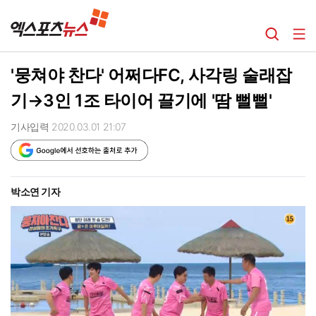
'뭉쳐야 찬다' 어쩌다FC, 사각링 술래잡
기→3인 1조 타이어 끌기에 '땀 뻘뻘'
기사입력 2020.03.01 21:07
박소연 기자