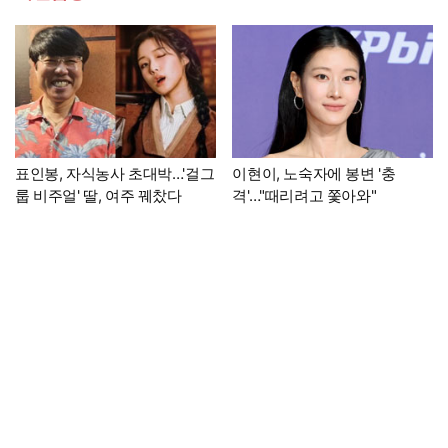
표인봉, 자식농사 초대박…'걸그
이현이, 노숙자에 봉변 '충
룹 비주얼' 딸, 여주 꿰찼다
격'…"때리려고 쫓아와"