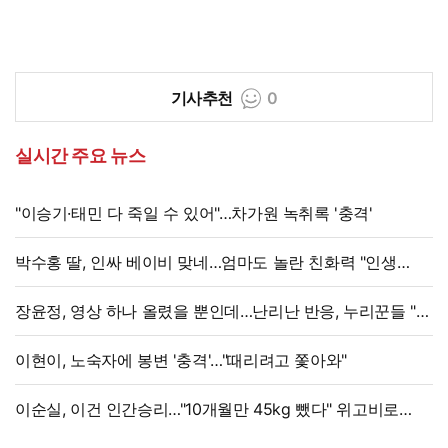
기사추천
0
실시간 주요 뉴스
"이승기·태민 다 죽일 수 있어"…차가원 녹취록 '충격'
박수홍 딸, 인싸 베이비 맞네…엄마도 놀란 친화력 "인생
N회차"
장윤정, 영상 하나 올렸을 뿐인데…난리난 반응, 누리꾼들 "더
예뻐졌네요" 술렁
이현이, 노숙자에 봉변 '충격'…"때리려고 쫓아와"
이순실, 이건 인간승리…"10개월만 45kg 뺐다" 위고비로
대박, 몰라보게 달라졌다