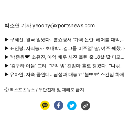
박소연 기자 yeoony@xportsnews.com
▶ 구혜선, 결국 일냈다…홈쇼핑서 '가격 논란' 헤어롤 대박,
무려 '3만 장' 돌파
▶ 표인봉, 자식농사 초대박…'걸그룹 비주얼' 딸, 여주 꿰찼다
▶ '백종원♥' 소유진, 아역 배우 사진 올린 줄…8살 딸 미모
대박, 연예인 시켜도 되겠어
▶ '김구라 아들' 그리, '17억 빚' 친엄마 홀로 챙겼다…"나밖에
없어, 연락 꾸준히 하는 중"
▶ 유아인, 자숙 중인데…남성과 대놓고 '볼뽀뽀' 스킨십 화제
ⓒ 엑스포츠뉴스 / 무단전재 및 재배포 금지